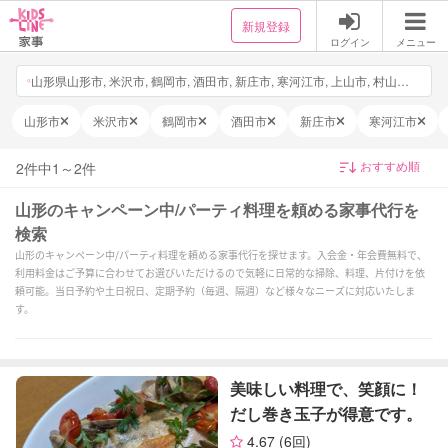
新規登録
ログイン
メニュー
山形県山形市, 米沢市, 鶴岡市, 酒田市, 新庄市, 寒河江市, 上山市, 村山市, 長井市, 天童市, 東根市, 尾花沢市, 南陽市, 山辺町, 中山町, 河北町, 西川町, 朝日町, 大江町, 大石田町, 金山町, 最上町, 舟形町, 真室川町, 大蔵村, 鮭川村, 戸沢村, 高畠町, 川西町, 小国町, 白鷹町, 飯豊町, 三川町, 庄内町, 遊佐町, 日付・時間を選択, 他4件
山形市
米沢市
鶴岡市
酒田市
新庄市
寒河江市
2
件中
1
～
2
件
山形のキャンペーン中/パーティ料理を頼める家事代行を
検索
山形のキャンペーン中/パーティ料理を頼める家事代行を探せます。入会金・年会費無料で、
利用料金はご予算に合わせてお選びいただけるので気軽に日常的な掃除、料理、片付けを依
頼可能。当日予約や土日祝日、定期予約（毎週、隔週）など様々なニーズに対応いたしま
す。
美味しい料理で、笑顔に！
だし巻き玉子が得意です。
4.67
(6回)