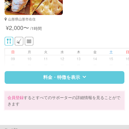
資格
なし
対応可能/特徴
近隣買い物
山形県山形市在住
家庭料理
¥2,000〜
/1時間
作り置き料理
早朝対応
日
月
火
水
木
金
土
09
10
11
12
13
14
15
1
ー
ー
ー
ー
ー
ー
ー
料金・特徴を表示
特徴
料金
レビュー
会員登録
するとすべてのサポーターの詳細情報を見ることがで
きます
サポートの特徴
資格
なし