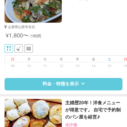
山形県山形市在住
¥1,800〜
/1時間
日
月
火
水
木
金
土
09
10
11
12
13
14
15
1
ー
ー
ー
ー
ー
ー
ー
料金・特徴を表示
特徴
料金
レビュー
主婦歴20年！洋食メニュー
が得意です。 自宅で予約制
のパン屋を経営♪
サポートの特徴
未評価