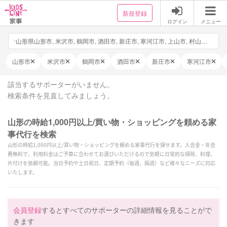
新規登録
ログイン
メニュー
山形県山形市, 米沢市, 鶴岡市, 酒田市, 新庄市, 寒河江市, 上山市, 村山市, 長井市, 天童市, 東根市, 尾花沢市, 南陽市, 山辺町, 中山町, 河北町, 西川町, 朝日町, 大江町, 大石田町, 金山町, 最上町, 舟形町, 真室川町, 大蔵村, 鮭川村, 戸沢村, 高畠町, 川西町, 小国町, 白鷹町, 飯豊町, 三川町, 庄内町, 遊佐町, 日付・時間を選択, 他3件
山形市
米沢市
鶴岡市
酒田市
新庄市
寒河江市
該当するサポーターがいません。
検索条件を見直してみましょう。
山形の時給1,000円以上/買い物・ショッピングを頼める家
事代行を検索
山形の時給1,000円以上/買い物・ショッピングを頼める家事代行を探せます。入会金・年会
費無料で、利用料金はご予算に合わせてお選びいただけるので気軽に日常的な掃除、料理、
片付けを依頼可能。当日予約や土日祝日、定期予約（毎週、隔週）など様々なニーズに対応
いたします。
会員登録
するとすべてのサポーターの詳細情報を見ることがで
きます