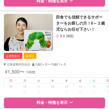
料金・特徴を表示
レッスン
なし
定期予約
お引き受けしていません
特徴
料金
レビュー
田舎でも信頼できるサポー
ターをお探しの方！0～２歳
お子様の撮影
対応不可
児ならお任せ下さい！
（定期特典）
サポートの特徴
5.0
(9回)
資格
企業型割引対象(旧内閣府補助対象)
自治体届出済ベビーシッター
保育士
企業型割引
保育士
幼稚園教諭
北海道稚内市在住
0歳2ヶ月〜15歳11ヶ月
対応可能/特徴
送迎サポート
¥1,500〜
/1時間
夜間対応
日
月
火
水
木
金
土
病児対応
病児、病後児、ともに不可
09
10
11
12
13
14
15
1
ー
ー
障がい児対応
対応可否は個別に相談
料金・特徴を表示
レッスン
なし