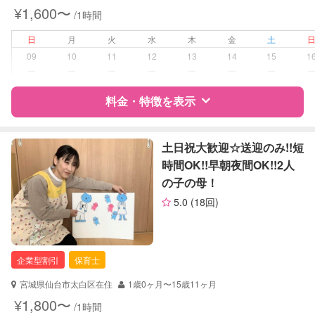
対応可能/特徴
なし
¥1,600〜
/1時間
病児対応
病児、病後児、ともに不可
日
月
火
水
木
金
土
09
10
11
12
13
14
15
1
障がい児対応
対応可否は個別に相談
ー
ー
ー
ー
ー
ー
ー
料金・特徴を表示
レッスン
なし
定期予約
可能
特徴
料金
レビュー
土日祝大歓迎☆送迎のみ!!短
時間OK!!早朝夜間OK!!2人
お子様の撮影
対応可能
の子の母！
サポートの特徴
（定期特典）
5.0
(18回)
資格
企業型割引対象(旧内閣府補助対象)
自治体届出済ベビーシッター
保育士
企業型割引
保育士
幼稚園教諭
宮城県仙台市太白区在住
1歳0ヶ月〜15歳11ヶ月
対応可能/特徴
送迎サポート
¥1,800〜
/1時間
早朝対応