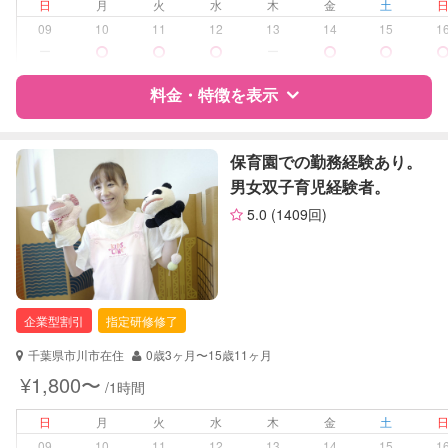
病児対応
病児、病後児、ともに不可
日
月
火
水
木
金
土
09
10
11
12
13
14
15
1
障がい児対応
対応可否は個別に相談
ー
ー
料金・特徴を表示
レッスン
なし
定期予約
可能
特徴
料金
レビュー
保育園での勤務経験あり。
男女双子育児経験者。
お子様の撮影
対応可能
5.0
(1409回)
（定期特典）
サポートの特徴
資格
企業型割引対象(旧内閣府補助対象)
自治体届出済ベビーシッター
保育士
企業型割引
指定研修修了
幼稚園教諭
千葉県市川市在住
0歳3ヶ月〜15歳11ヶ月
対応可能/特徴
送迎サポート
¥1,800〜
/1時間
子育て経験
日
月
火
水
木
金
土
病児対応
病児、病後児、ともに不可
09
10
11
12
13
14
15
1