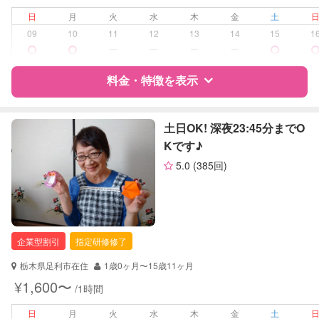
夜間対応
日
月
火
水
木
金
土
子育て経験
09
10
11
12
13
14
15
1
ー
ー
ー
ー
病児対応
病児、病後児、ともに不可
料金・特徴を表示
障がい児対応
対応可否は個別に相談
特徴
料金
レビュー
土日OK! 深夜23:45分までO
レッスン
なし
Kです♪
定期予約
可能
5.0
(385回)
サポートの特徴
お子様の撮影
対応不可
資格
企業型割引対象(旧内閣府補助対象)
（定期特典）
自治体届出済ベビーシッター
保育士
企業型割引
指定研修修了
幼稚園教諭
栃木県足利市在住
1歳0ヶ月〜15歳11ヶ月
対応可能/特徴
送迎サポート
¥1,600〜
/1時間
早朝対応
夜間対応
日
月
火
水
木
金
土