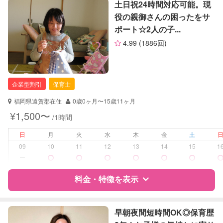
特徴
料金
レビュー
土日祝24時間対応可能。現
レッスン
なし
役の親御さんの困ったをサ
ポート☆2人の子...
定期予約
お引き受けしていません
サポートの特徴
4.99
(1886回)
お子様の撮影
対応不可
資格
企業型割引対象(旧内閣府補助対象)
（定期特典）
自治体届出済ベビーシッター
保育士
企業型割引
保育士
対応可能/特徴
送迎サポート
福岡県遠賀郡在住
0歳0ヶ月〜15歳11ヶ月
子育て経験
¥1,500〜
/1時間
病児対応
病児、病後児、ともに不可
日
月
火
水
木
金
土
09
10
11
12
13
14
15
1
障がい児対応
対応可否は個別に相談
ー
料金・特徴を表示
レッスン
なし
定期予約
お引き受けしていません
特徴
料金
レビュー
早朝夜間短時間OK◎保育歴