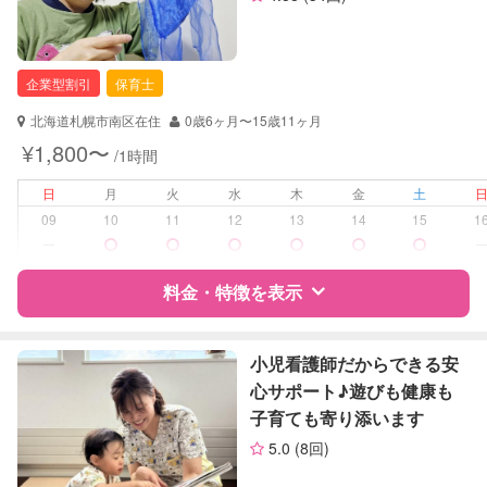
お子様の撮影
対応可能
資格
企業型割引対象(旧内閣府補助対象)
（定期特典）
自治体届出済ベビーシッター
保育士
企業型割引
保育士
対応可能/特徴
送迎サポート
北海道札幌市南区在住
0歳6ヶ月〜15歳11ヶ月
早朝対応
¥1,800〜
/1時間
夜間対応
外国語対応
日
月
火
水
木
金
土
子育て経験
09
10
11
12
13
14
15
1
ー
病児対応
病児、病後児、ともに不可
料金・特徴を表示
障がい児対応
対応可否は個別に相談
特徴
料金
レビュー
小児看護師だからできる安
レッスン
なし
心サポート♪遊びも健康も
子育ても寄り添います
定期予約
お引き受けしていません
サポートの特徴
5.0
(8回)
お子様の撮影
対応不可
資格
企業型割引対象(旧内閣府補助対象)