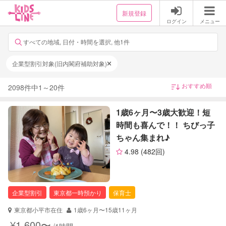
新規登録
ログイン
メニュー
すべての地域, 日付・時間を選択, 他1件
企業型割引対象(旧内閣府補助対象)
2098
件中
1
～
20
件
1歳6ヶ月〜3歳大歓迎！短
時間も喜んで！！ ちびっ子
ちゃん集まれ♪
4.98
(482回)
企業型割引
東京都一時預かり
保育士
東京都小平市在住
1歳6ヶ月〜15歳11ヶ月
¥1,600〜