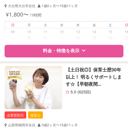
大分県大分市在住
1歳0ヶ月〜15歳11ヶ月
対応可能/特徴
送迎サポート
¥1,800〜
/1時間
早朝対応
夜間対応
日
月
火
水
木
金
土
子育て経験
09
10
11
12
13
14
15
1
ー
ー
病児対応
病児、病後児、ともに不可
料金・特徴を表示
障がい児対応
対応可否は個別に相談
特徴
料金
レビュー
【土日祝◎】保育士歴30年
レッスン
なし
以上！ 明るくサポートしま
す☆【早朝夜間...
定期予約
可能
サポートの特徴
5.0
(623回)
お子様の撮影
対応可能
資格
企業型割引対象(旧内閣府補助対象)
（定期特典）
自治体届出済ベビーシッター
保育士
企業型割引
保育士
幼稚園教諭
山形県鶴岡市在住
0歳2ヶ月〜15歳11ヶ月