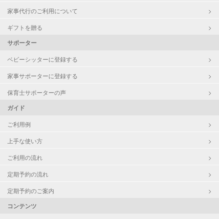
家事代行のご利用について
レッスン
音楽レッスン
ギフトを贈る
定期予約
可能
サポーター
ベビーシッターに登録する
お子様の撮影
対応可能
（定期特典）
家事サポーターに登録する
保育士サポーターの声
ガイド
ご利用例
上手な使い方
ご利用の流れ
定期予約の流れ
定期予約のご案内
コンテンツ