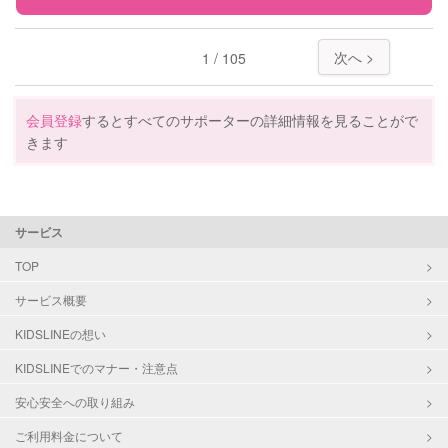
障がい児対応
対応可否は個別に相談
特徴
料金
レビュー
次へ >
1 / 105
レッスン
音楽レッスン
定期予約
可能
サポートの特徴
会員登録
するとすべてのサポーターの詳細情報を見ることがで
きます
お子様の撮影
対応可能
資格
企業型割引対象(旧内閣府補助対象)
（定期特典）
自治体届出済ベビーシッター
保育士
サービス
対応可能/特徴
送迎サポート
TOP
早朝対応
夜間対応
サービス概要
お泊まり保育
KIDSLINEの想い
大学生
KIDSLINEでのマナー・注意点
病児対応
病児、病後児、ともに不可
安心安全への取り組み
障がい児対応
対応可否は個別に相談
ご利用料金について