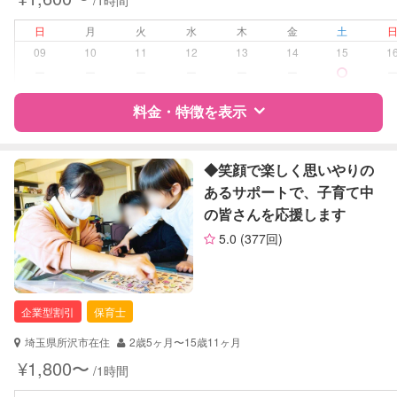
/1時間
日
月
火
水
木
金
土
09
10
11
12
13
14
15
1
ー
ー
ー
ー
ー
ー
料金・特徴を表示
特徴
料金
レビュー
◆笑顔で楽しく思いやりの
あるサポートで、子育て中
の皆さんを応援します
サポートの特徴
5.0
(377回)
資格
企業型割引対象(旧内閣府補助対象)
自治体届出済ベビーシッター
保育士
企業型割引
保育士
幼稚園教諭
埼玉県所沢市在住
2歳5ヶ月〜15歳11ヶ月
対応可能/特徴
送迎サポート
¥1,800〜
/1時間