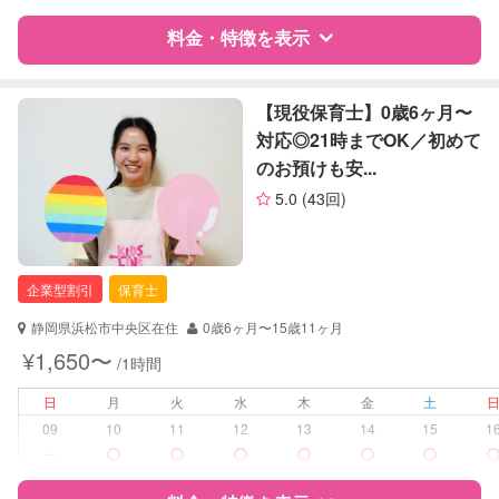
料金・特徴を表示
定期予約
可能
お子様の撮影
対応不可
特徴
料金
レビュー
【現役保育士】0歳6ヶ月〜
（定期特典）
対応◎21時までOK／初めて
のお預けも安...
サポートの特徴
5.0
(43回)
資格
企業型割引対象(旧内閣府補助対象)
自治体届出済ベビーシッター
保育士
企業型割引
保育士
対応可能/特徴
送迎サポート
静岡県浜松市中央区在住
0歳6ヶ月〜15歳11ヶ月
子育て経験
¥1,650〜
/1時間
病児対応
病児、病後児、ともに不可
日
月
火
水
木
金
土
09
10
11
12
13
14
15
1
障がい児対応
対応可否は個別に相談
ー