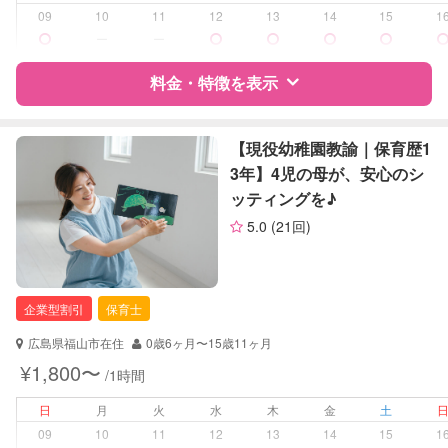
お泊まり保育
09
10
11
12
13
14
15
1
子育て経験
ー
ー
病児対応
病児、病後児、ともに不可
料金・特徴を表示
障がい児対応
対応可否は個別に相談
特徴
料金
レビュー
【現役幼稚園教諭｜保育歴1
3年】4児の母が、安心のシ
レッスン
絵・工作レッスン
ッティングを♪
サポートの特徴
定期予約
可能
5.0
(21回)
資格
企業型割引対象(旧内閣府補助対象)
お子様の撮影
対応不可
自治体届出済ベビーシッター
（定期特典）
企業型割引
保育士
対応可能/特徴
送迎サポート
早朝対応
広島県福山市在住
0歳6ヶ月〜15歳11ヶ月
夜間対応
¥1,800〜
/1時間
お泊まり保育
子育て経験
日
月
火
水
木
金
土
09
10
11
12
13
14
15
1