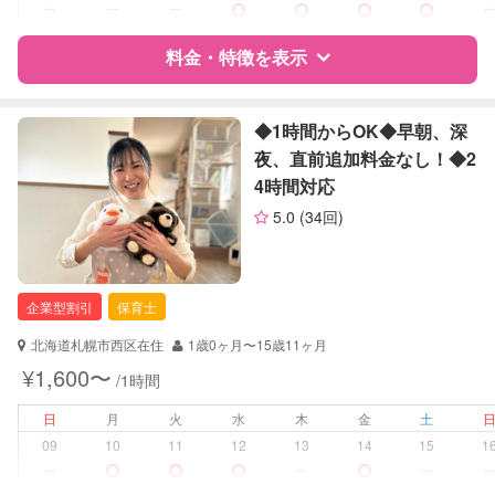
病児対応
病児、病後児、ともに不可
ー
ー
ー
障がい児対応
料金・特徴を表示
対応可否は個別に相談
レッスン
なし
特徴
料金
レビュー
◆1時間からOK◆早朝、深
夜、直前追加料金なし！◆2
定期予約
お引き受けしていません
4時間対応
サポートの特徴
お子様の撮影
対応不可
5.0
(34回)
（定期特典）
資格
企業型割引対象(旧内閣府補助対象)
自治体届出済ベビーシッター
保育士
企業型割引
保育士
幼稚園教諭
北海道札幌市西区在住
1歳0ヶ月〜15歳11ヶ月
対応可能/特徴
送迎サポート
¥1,600〜
/1時間
子育て経験
日
月
火
水
木
金
土
病児対応
病児、病後児、ともに不可
09
10
11
12
13
14
15
1
ー
ー
ー
障がい児対応
対応可否は個別に相談