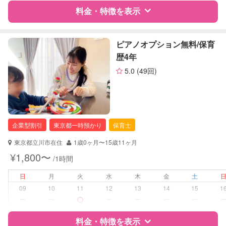
料金・特徴を表示
レッスン
なし
特徴
料金
レビュー
ピアノオプション無料/保育
定期予約
可能
歴4年
5.0
(49回)
お子様の撮影
対応不可
サポートの特徴
（定期特典）
資格
企業型割引対象(旧内閣府補助対象)
自治体届出済ベビーシッター
保育士
企業型割引
東京都一時預かり
保育士
幼稚園教諭
東京都立川市在住
1歳0ヶ月〜15歳11ヶ月
対応可能/特徴
早朝対応
¥1,800〜
/1時間
夜間対応
お泊まり保育
日
月
火
水
木
金
土
子育て経験
09
10
11
12
13
14
15
1
ー
ー
ー
ー
ー
ー
病児対応
病児、病後児、ともに不可
料金・特徴を表示