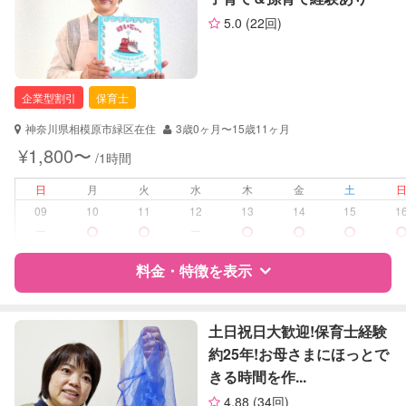
サポートの特徴
お子様の撮影
対応不可
5.0
(22回)
（定期特典）
資格
企業型割引対象(旧内閣府補助対象)
自治体届出済ベビーシッター
保育士
企業型割引
保育士
幼稚園教諭
神奈川県相模原市緑区在住
3歳0ヶ月〜15歳11ヶ月
対応可能/特徴
送迎サポート
¥1,800〜
/1時間
早朝対応
夜間対応
日
月
火
水
木
金
土
お泊まり保育
09
10
11
12
13
14
15
1
ー
ー
病児対応
病児、病後児、ともに不可
料金・特徴を表示
障がい児対応
対応可否は個別に相談
特徴
料金
レビュー
土日祝日大歓迎!保育士経験
レッスン
なし
約25年!お母さまにほっとで
きる時間を作...
定期予約
可能
サポートの特徴
4.88
(34回)