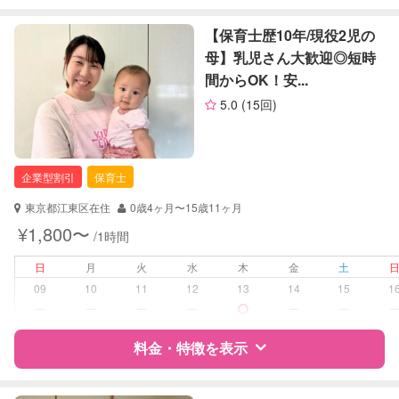
特徴
料金
レビュー
【保育士歴10年/現役2児の
定期予約
可能
母】乳児さん大歓迎◎短時
間からOK！安...
お子様の撮影
対応不可
サポートの特徴
（定期特典）
5.0
(15回)
資格
企業型割引対象(旧内閣府補助対象)
自治体届出済ベビーシッター
保育士
企業型割引
保育士
幼稚園教諭
東京都江東区在住
0歳4ヶ月〜15歳11ヶ月
対応可能/特徴
送迎サポート
¥1,800〜
/1時間
早朝対応
夜間対応
日
月
火
水
木
金
土
子育て経験
09
10
11
12
13
14
15
1
ー
ー
ー
ー
ー
ー
病児対応
病児、病後児、ともに不可
料金・特徴を表示
障がい児対応
対応可否は個別に相談