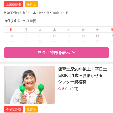
企業型割引
保育士
対応可能/特徴
送迎サポート
埼玉県熊谷市在住
1歳6ヶ月〜15歳11ヶ月
早朝対応
¥1,500〜
/1時間
夜間対応
お泊まり保育
日
月
火
水
木
金
土
09
10
11
12
13
14
15
1
病児対応
病児、病後児、ともに不可
ー
ー
ー
ー
障がい児対応
料金・特徴を表示
対応可否は個別に相談
レッスン
なし
特徴
料金
レビュー
保育士歴20年以上｜平日土
日OK｜1歳〜おまかせ☻｜
定期予約
可能
シッター資格有
サポートの特徴
お子様の撮影
対応可能
5.0
(19回)
（定期特典）
資格
企業型割引対象(旧内閣府補助対象)
自治体届出済ベビーシッター
保育士
企業型割引
保育士
幼稚園教諭