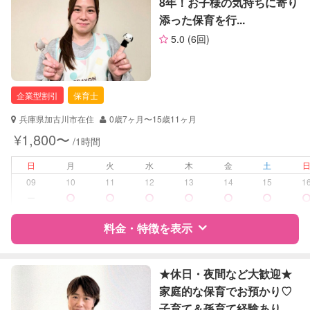
8年！お子様の気持ちに寄り
お子様の撮影
対応不可
添った保育を行...
（定期特典）
サポートの特徴
5.0
(6回)
資格
企業型割引対象(旧内閣府補助対象)
自治体届出済ベビーシッター
保育士
企業型割引
保育士
対応可能/特徴
早朝対応
兵庫県加古川市在住
0歳7ヶ月〜15歳11ヶ月
夜間対応
¥1,800〜
/1時間
お泊まり保育
子育て経験
日
月
火
水
木
金
土
09
10
11
12
13
14
15
1
病児対応
病児、病後児、ともに不可
ー
障がい児対応
料金・特徴を表示
対応可否は個別に相談
レッスン
なし
特徴
料金
レビュー
★休日・夜間など大歓迎★
家庭的な保育でお預かり♡
定期予約
可能
子育て＆孫育て経験あり