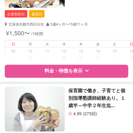
（定期特典）
自治体届出済ベビーシッター
保育士
企業型割引
看護師
幼稚園教諭
北海道札幌市西区在住
0歳4ヶ月〜15歳11ヶ月
対応可能/特徴
子育て経験
¥1,500〜
/1時間
病児対応
病児、病後児、ともに不可
日
月
火
水
木
金
土
09
10
11
12
13
14
15
1
障がい児対応
対応可否は個別に相談
ー
ー
ー
料金・特徴を表示
レッスン
なし
定期予約
可能
特徴
料金
レビュー
保育園で働き、子育てと個
別指導塾講師経験あり。１
お子様の撮影
対応可能
歳半～中学２年生迄...
（定期特典）
サポートの特徴
4.99
(273回)
資格
企業型割引対象(旧内閣府補助対象)
自治体届出済ベビーシッター
看護師