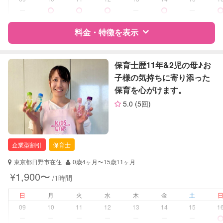
ー
ー
ー
障がい児対応
対応可否は個別に相談
料金・特徴を表示
レッスン
その他
特徴
料金
レビュー
保育士歴11年&2児の母♪お
定期予約
可能
子様の気持ちに寄り添った
保育を心がけます。
お子様の撮影
対応不可
サポートの特徴
（定期特典）
5.0
(5回)
資格
企業型割引対象(旧内閣府補助対象)
自治体届出済ベビーシッター
企業型割引
保育士
対応可能/特徴
子育て経験
東京都日野市在住
0歳4ヶ月〜15歳11ヶ月
病児対応
病児、病後児、ともに不可
¥1,900〜
/1時間
障がい児対応
日
月
火
水
木
金
土
対応可否は個別に相談
09
10
11
12
13
14
15
1
ー
ー
ー
ー
ー
ー
ー
レッスン
なし