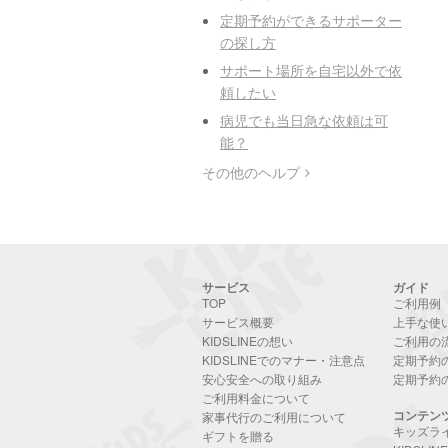
定期予約ができるサポーター
の探し方
サポート場所を自宅以外で依
頼したい
病児でも当日急な依頼は可
能？
その他のヘルプ
サービス
ガイド
TOP
ご利用例
サービス概要
上手な使
KIDSLINEの想い
ご利用の
KIDSLINEでのマナー・注意点
定期予約
安心安全への取り組み
定期予約
ご利用料金について
コンテン
家事代行のご利用について
キッズラ
ギフトを贈る