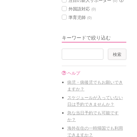
注目の新人サポーター
(0)
外国語対応
(0)
準育児師
(0)
キーワードで絞り込む
ヘルプ
病児・病後児でもお願いでき
ますか？
スケジュールが入っていない
日は予約できませんか？
急な当日予約でも可能です
か？
海外在住の一時帰国でも利用
できますか？