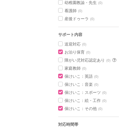
幼稚園教諭・先生
(0)
看護師
(0)
産後ドゥーラ
(0)
サポート内容
送迎対応
(0)
お泊り保育
(0)
障がい児対応認定あり
(0)
家庭教師
(0)
保けいこ：英語
(0)
保けいこ：音楽
(0)
保けいこ：スポーツ
(0)
保けいこ：絵・工作
(0)
保けいこ：その他
(0)
対応時間帯