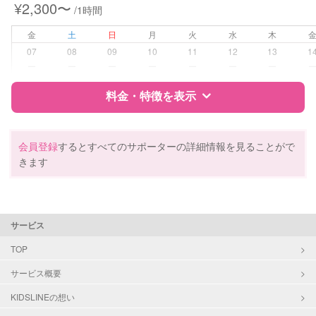
¥2,300〜
/1時間
夜間対応
お泊まり保育
金
土
日
月
火
水
木
外国語対応
07
08
09
10
11
12
13
1
ー
ー
ー
ー
ー
ー
ー
病児対応
病児、病後児、ともに可能
料金・特徴を表示
障がい児対応
対応可否は個別に相談
特徴
料金
レビュー
会員登録
するとすべてのサポーターの詳細情報を見ることがで
レッスン
英語レッスン
きます
音楽レッスン
スポーツレッスン
サポートの特徴
絵・工作レッスン
その他
資格
企業型割引対象(旧内閣府補助対象)
サービス
自治体届出済ベビーシッター
定期予約
お引き受けしていません
TOP
対応可能/特徴
送迎サポート
サービス概要
お子様の撮影
対応不可
早朝対応
（定期特典）
夜間対応
KIDSLINEの想い
お泊まり保育