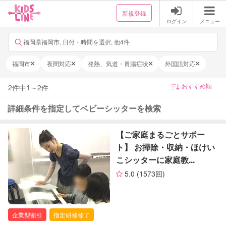
新規登録
ログイン
メニュー
福岡県福岡市, 日付・時間を選択, 他4件
福岡市
夜間対応
発熱、気道・胃腸症状
外国語対応
2
件中
1
～
2
件
詳細条件を指定してベビーシッターを検索
【ご家庭まるごとサポー
ト】 お掃除・収納・ほけい
こシッターに家庭教...
5.0
(1573回)
企業型割引
指定研修修了