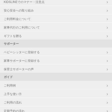
KIDSLINEでのマナー・注意点
外国語対応
子育て経験
安心安全への取り組み
ご利用料金について
病児対応
病児、病後児、ともに可能
家事代行のご利用について
障がい児対応
対応可否は個別に相談
ギフトを贈る
サポーター
レッスン
なし
ベビーシッターに登録する
定期予約
お引き受けしていません
家事サポーターに登録する
お子様の撮影
対応不可
保育士サポーターの声
（定期特典）
ガイド
ご利用例
上手な使い方
ご利用の流れ
定期予約の流れ