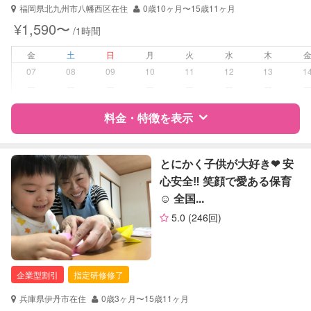
福岡県北九州市八幡西区在住
0歳10ヶ月〜15歳11ヶ月
¥1,590〜
/1時間
金
土
日
月
火
水
木
07
08
09
10
11
12
13
1
ー
ー
ー
ー
ー
ー
ー
料金・特徴を表示
特徴
料金
レビュー
とにかく子供が大好き❤︎ 安
心安全‼︎ 笑顔で愛ある保育
☺︎ 全国...
サポートの特徴
5.0
(246回)
資格
企業型割引対象(旧内閣府補助対象)
自治体届出済ベビーシッター
全国保育サービス協会(ACSA)認定ベ
企業型割引
指定研修修了
ビーシッター
兵庫県伊丹市在住
0歳3ヶ月〜15歳11ヶ月
対応可能/特徴
早朝対応