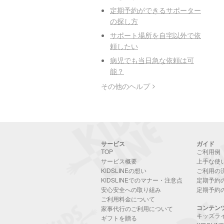
定期予約ができるサポーター
の探し方
サポート場所を自宅以外で依
頼したい
病児でも当日急な依頼は可
能？
その他のヘルプ
サービス
ガイド
TOP
ご利用例
サービス概要
上手な使
KIDSLINEの想い
ご利用の
KIDSLINEでのマナー・注意点
定期予約
安心安全への取り組み
定期予約
ご利用料金について
コンテン
家事代行のご利用について
キッズラ
ギフトを贈る