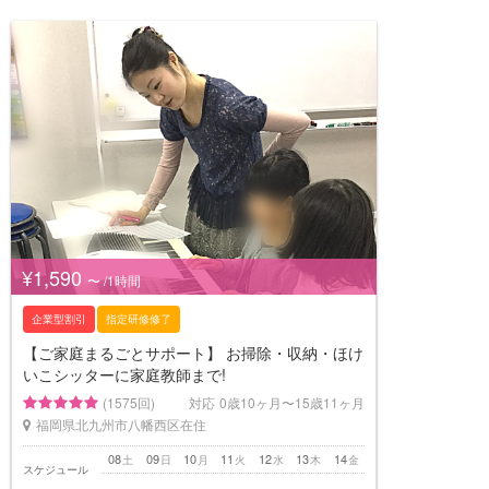
¥1,590
〜 /1時間
企業型割引
指定研修修了
【ご家庭まるごとサポート】 お掃除・収納・ほけ
いこシッターに家庭教師まで!
(1575回)
対応
0歳10ヶ月〜15歳11ヶ月
福岡県北九州市八幡西区在住
08
09
10
11
12
13
14
土
日
月
火
水
木
金
スケジュール