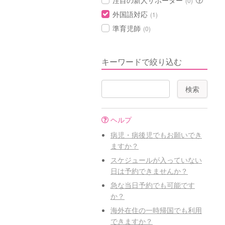
注目の新人サポーター
(0)
外国語対応
(1)
準育児師
(0)
キーワードで絞り込む
ヘルプ
病児・病後児でもお願いでき
ますか？
スケジュールが入っていない
日は予約できませんか？
急な当日予約でも可能です
か？
海外在住の一時帰国でも利用
できますか？