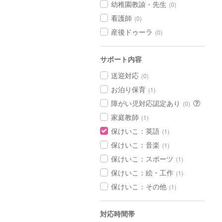
幼稚園教諭・先生
(0)
看護師
(0)
産後ドゥーラ
(0)
サポート内容
送迎対応
(0)
お泊り保育
(1)
障がい児対応認定あり
(0)
家庭教師
(1)
保けいこ：英語
(1)
保けいこ：音楽
(1)
保けいこ：スポーツ
(1)
保けいこ：絵・工作
(1)
保けいこ：その他
(1)
対応時間帯