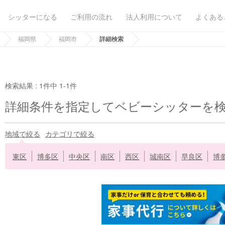
シッターになる
ご利用の流れ
法人利用について
よくある
福岡県
福岡市
詳細検索
検索結果 :
1件中 1-1件
詳細条件を指定してベビーシッターを
地域で絞る
カテゴリで絞る
東区
博多区
中央区
南区
西区
城南区
早良区
博