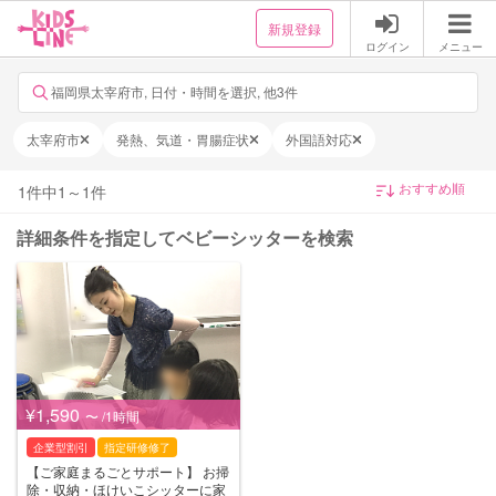
新規登録
ログイン
メニュー
福岡県太宰府市, 日付・時間を選択, 他3件
太宰府市
発熱、気道・胃腸症状
外国語対応
1
件中
1
～
1
件
詳細条件を指定してベビーシッターを検索
¥1,590
〜 /1時間
企業型割引
指定研修修了
【ご家庭まるごとサポート】 お掃
除・収納・ほけいこシッターに家