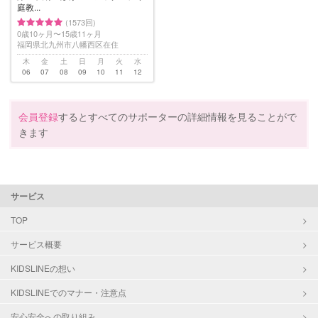
庭教...
(1573回)
0歳10ヶ月〜15歳11ヶ月
福岡県北九州市八幡西区在住
木
金
土
日
月
火
水
06
07
08
09
10
11
12
会員登録
するとすべてのサポーターの詳細情報を見ることがで
きます
サービス
TOP
サービス概要
KIDSLINEの想い
KIDSLINEでのマナー・注意点
安心安全への取り組み