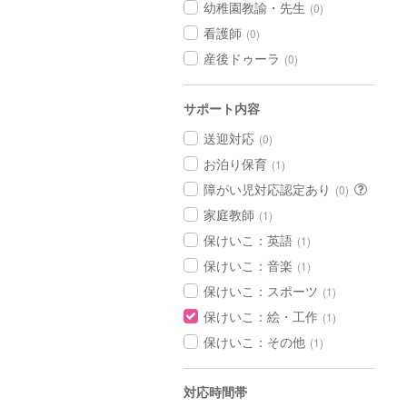
幼稚園教諭・先生
(0)
看護師
(0)
産後ドゥーラ
(0)
サポート内容
送迎対応
(0)
お泊り保育
(1)
障がい児対応認定あり
(0)
家庭教師
(1)
保けいこ：英語
(1)
保けいこ：音楽
(1)
保けいこ：スポーツ
(1)
保けいこ：絵・工作
(1)
保けいこ：その他
(1)
対応時間帯