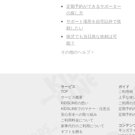
定期予約ができるサポーター
の探し方
サポート場所を自宅以外で依
頼したい
病児でも当日急な依頼は可
能？
その他のヘルプ
サービス
ガイド
TOP
ご利用例
サービス概要
上手な使
KIDSLINEの想い
ご利用の
KIDSLINEでのマナー・注意点
定期予約
安心安全への取り組み
定期予約
ご利用料金について
コンテン
家事代行のご利用について
キッズラ
ギフトを贈る