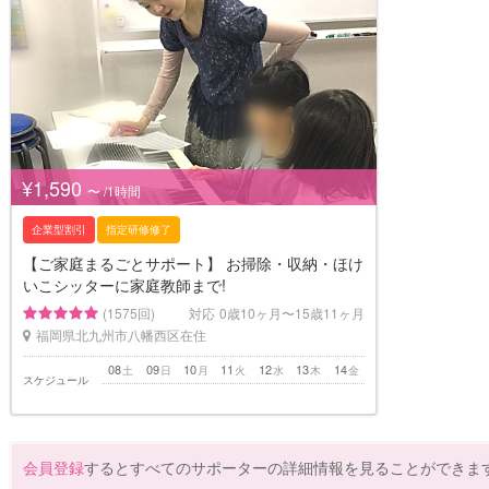
¥1,590
〜 /1時間
企業型割引
指定研修修了
【ご家庭まるごとサポート】 お掃除・収納・ほけ
いこシッターに家庭教師まで!
(1575回)
対応
0歳10ヶ月〜15歳11ヶ月
福岡県北九州市八幡西区在住
08
09
10
11
12
13
14
土
日
月
火
水
木
金
スケジュール
会員登録
するとすべてのサポーターの詳細情報を見ることができま