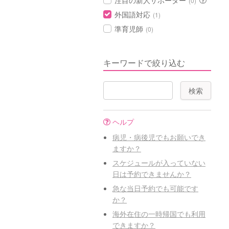
注目の新人サポーター
(0)
外国語対応
(1)
準育児師
(0)
キーワードで絞り込む
ヘルプ
病児・病後児でもお願いでき
ますか？
スケジュールが入っていない
日は予約できませんか？
急な当日予約でも可能です
か？
海外在住の一時帰国でも利用
できますか？