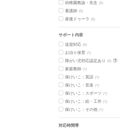
幼稚園教諭・先生
(0)
看護師
(0)
産後ドゥーラ
(0)
サポート内容
送迎対応
(0)
お泊り保育
(1)
障がい児対応認定あり
(0)
家庭教師
(1)
保けいこ：英語
(1)
保けいこ：音楽
(1)
保けいこ：スポーツ
(1)
保けいこ：絵・工作
(1)
保けいこ：その他
(1)
対応時間帯