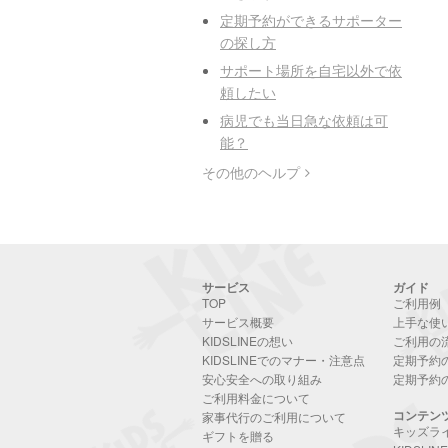
定期予約ができるサポーター
の探し方
サポート場所を自宅以外で依
頼したい
病児でも当日急な依頼は可
能？
その他のヘルプ
サービス
ガイド
TOP
ご利用例
サービス概要
上手な使
KIDSLINEの想い
ご利用の
KIDSLINEでのマナー・注意点
定期予約
安心安全への取り組み
定期予約
ご利用料金について
コンテン
家事代行のご利用について
キッズラ
ギフトを贈る