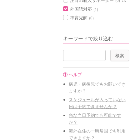
注目の新人サポーター
(0)
外国語対応
(1)
準育児師
(0)
キーワードで絞り込む
ヘルプ
病児・病後児でもお願いでき
ますか？
スケジュールが入っていない
日は予約できませんか？
急な当日予約でも可能です
か？
海外在住の一時帰国でも利用
できますか？