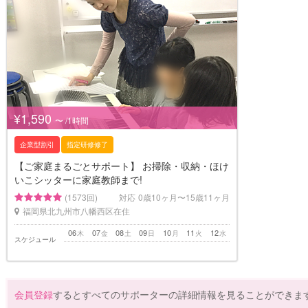
¥1,590
〜 /1時間
企業型割引
指定研修修了
【ご家庭まるごとサポート】 お掃除・収納・ほけ
いこシッターに家庭教師まで!
(1573回)
対応
0歳10ヶ月〜15歳11ヶ月
福岡県北九州市八幡西区在住
06
07
08
09
10
11
12
木
金
土
日
月
火
水
スケジュール
会員登録
するとすべてのサポーターの詳細情報を見ることができま