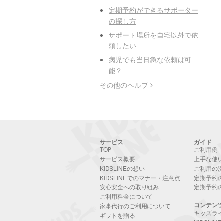
定期予約ができるサポーター
の探し方
サポート場所を自宅以外で依
頼したい
病児でも当日急な依頼は可
能？
その他のヘルプ
サービス
ガイド
TOP
ご利用例
サービス概要
上手な使
KIDSLINEの想い
ご利用の
KIDSLINEでのマナー・注意点
定期予約
安心安全への取り組み
定期予約
ご利用料金について
コンテン
家事代行のご利用について
キッズラ
ギフトを贈る