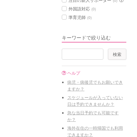
注目の新人サポーター
(0)
外国語対応
(0)
準育児師
(0)
キーワードで絞り込む
ヘルプ
病児・病後児でもお願いでき
ますか？
スケジュールが入っていない
日は予約できませんか？
急な当日予約でも可能です
か？
海外在住の一時帰国でも利用
できますか？