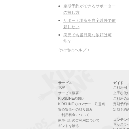
定期予約ができるサポーター
の探し方
サポート場所を自宅以外で依
頼したい
病児でも当日急な依頼は可
能？
その他のヘルプ
サービス
ガイド
TOP
ご利用例
サービス概要
上手な使
KIDSLINEの想い
ご利用の
KIDSLINEでのマナー・注意点
定期予約
安心安全への取り組み
定期予約
ご利用料金について
コンテン
家事代行のご利用について
キッズラ
ギフトを贈る