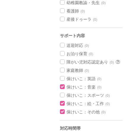
幼稚園教諭・先生
(0)
看護師
(0)
産後ドゥーラ
(0)
サポート内容
送迎対応
(0)
お泊り保育
(0)
障がい児対応認定あり
(0)
家庭教師
(0)
保けいこ：英語
(0)
保けいこ：音楽
(0)
保けいこ：スポーツ
(0)
保けいこ：絵・工作
(0)
保けいこ：その他
(0)
対応時間帯