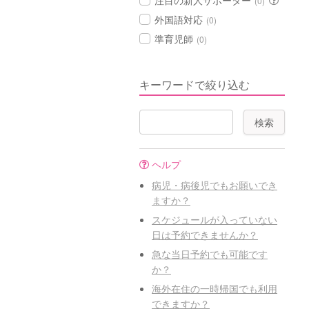
注目の新人サポーター
(0)
外国語対応
(0)
準育児師
(0)
キーワードで絞り込む
ヘルプ
病児・病後児でもお願いでき
ますか？
スケジュールが入っていない
日は予約できませんか？
急な当日予約でも可能です
か？
海外在住の一時帰国でも利用
できますか？