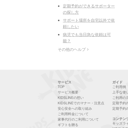
定期予約ができるサポーター
の探し方
サポート場所を自宅以外で依
頼したい
病児でも当日急な依頼は可
能？
その他のヘルプ
サービス
ガイド
TOP
ご利用例
サービス概要
上手な使
KIDSLINEの想い
ご利用の
KIDSLINEでのマナー・注意点
定期予約
安心安全への取り組み
定期予約
ご利用料金について
コンテン
家事代行のご利用について
キッズラ
ギフトを贈る