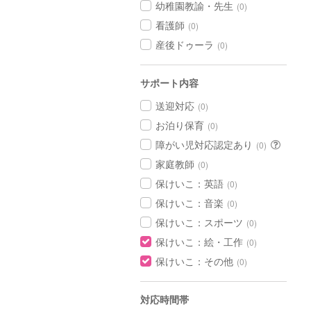
幼稚園教諭・先生
(0)
看護師
(0)
産後ドゥーラ
(0)
サポート内容
送迎対応
(0)
お泊り保育
(0)
障がい児対応認定あり
(0)
家庭教師
(0)
保けいこ：英語
(0)
保けいこ：音楽
(0)
保けいこ：スポーツ
(0)
保けいこ：絵・工作
(0)
保けいこ：その他
(0)
対応時間帯