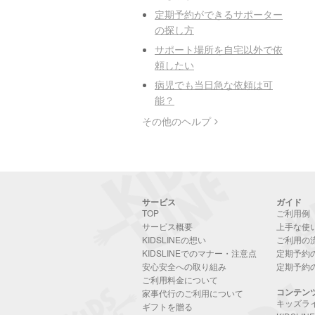
定期予約ができるサポーター
の探し方
サポート場所を自宅以外で依
頼したい
病児でも当日急な依頼は可
能？
その他のヘルプ
サービス
ガイド
TOP
ご利用例
サービス概要
上手な使
KIDSLINEの想い
ご利用の
KIDSLINEでのマナー・注意点
定期予約
安心安全への取り組み
定期予約
ご利用料金について
コンテン
家事代行のご利用について
キッズラ
ギフトを贈る