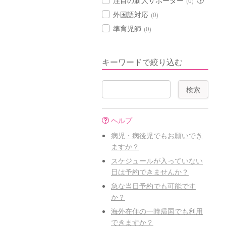
注目の新人サポーター
(0)
外国語対応
(0)
準育児師
(0)
キーワードで絞り込む
ヘルプ
病児・病後児でもお願いでき
ますか？
スケジュールが入っていない
日は予約できませんか？
急な当日予約でも可能です
か？
海外在住の一時帰国でも利用
できますか？