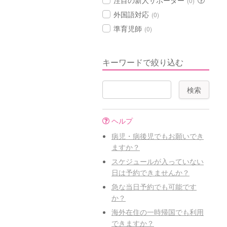
注目の新人サポーター
(0)
外国語対応
(0)
準育児師
(0)
キーワードで絞り込む
ヘルプ
病児・病後児でもお願いでき
ますか？
スケジュールが入っていない
日は予約できませんか？
急な当日予約でも可能です
か？
海外在住の一時帰国でも利用
できますか？