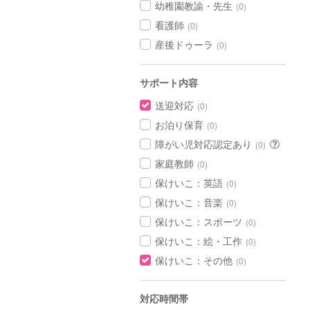
幼稚園教諭・先生
(0)
看護師
(0)
産後ドゥーラ
(0)
サポート内容
送迎対応
(0)
お泊り保育
(0)
障がい児対応認定あり
(0)
家庭教師
(0)
保けいこ：英語
(0)
保けいこ：音楽
(0)
保けいこ：スポーツ
(0)
保けいこ：絵・工作
(0)
保けいこ：その他
(0)
対応時間帯