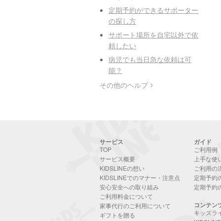
定期予約ができるサポーター
の探し方
サポート場所を自宅以外で依
頼したい
病児でも当日急な依頼は可
能？
その他のヘルプ
サービス
ガイド
TOP
ご利用例
サービス概要
上手な使
KIDSLINEの想い
ご利用の
KIDSLINEでのマナー・注意点
定期予約
安心安全への取り組み
定期予約
ご利用料金について
コンテン
家事代行のご利用について
キッズラ
ギフトを贈る