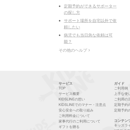
定期予約ができるサポーター
の探し方
サポート場所を自宅以外で依
頼したい
病児でも当日急な依頼は可
能？
その他のヘルプ
サービス
ガイド
TOP
ご利用例
サービス概要
上手な使
KIDSLINEの想い
ご利用の
KIDSLINEでのマナー・注意点
定期予約
安心安全への取り組み
定期予約
ご利用料金について
コンテン
家事代行のご利用について
キッズラ
ギフトを贈る