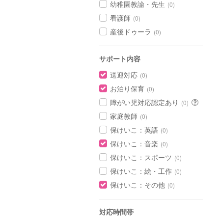
幼稚園教諭・先生
(0)
看護師
(0)
産後ドゥーラ
(0)
サポート内容
送迎対応
(0)
お泊り保育
(0)
障がい児対応認定あり
(0)
家庭教師
(0)
保けいこ：英語
(0)
保けいこ：音楽
(0)
保けいこ：スポーツ
(0)
保けいこ：絵・工作
(0)
保けいこ：その他
(0)
対応時間帯