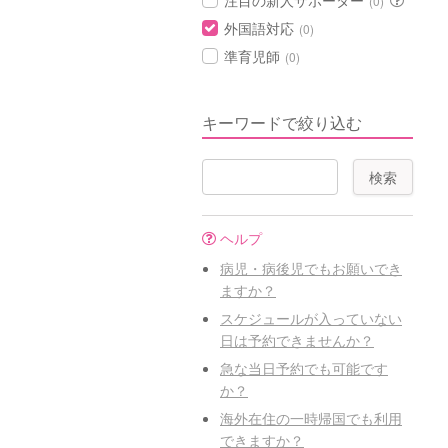
注目の新人サポーター
(0)
外国語対応
(0)
準育児師
(0)
キーワードで絞り込む
ヘルプ
病児・病後児でもお願いでき
ますか？
スケジュールが入っていない
日は予約できませんか？
急な当日予約でも可能です
か？
海外在住の一時帰国でも利用
できますか？