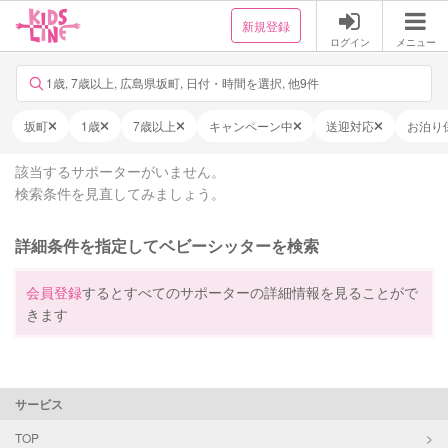
新規登録
ログイン
メニュー
1歳, 7歳以上, 広島県坂町, 日付・時間を選択, 他9件
坂町
1歳
7歳以上
キャンペーン中
送迎対応
お泊り
該当するサポーターがいません。
検索条件を見直してみましょう。
詳細条件を指定してベビーシッターを検索
会員登録
するとすべてのサポーターの詳細情報を見ることがで
きます
サービス
TOP