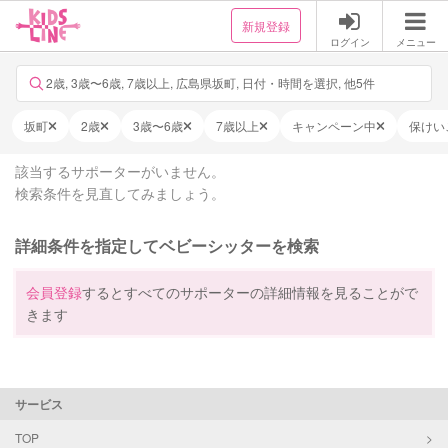
新規登録
ログイン
メニュー
2歳, 3歳〜6歳, 7歳以上, 広島県坂町, 日付・時間を選択, 他5件
坂町
2歳
3歳〜6歳
7歳以上
キャンペーン中
保けい
該当するサポーターがいません。
検索条件を見直してみましょう。
詳細条件を指定してベビーシッターを検索
会員登録
するとすべてのサポーターの詳細情報を見ることがで
きます
サービス
TOP