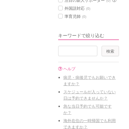
注目の新人サポーター
(0)
外国語対応
(0)
準育児師
(0)
キーワードで絞り込む
ヘルプ
病児・病後児でもお願いでき
ますか？
スケジュールが入っていない
日は予約できませんか？
急な当日予約でも可能です
か？
海外在住の一時帰国でも利用
できますか？