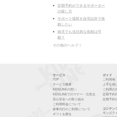
定期予約ができるサポーター
の探し方
サポート場所を自宅以外で依
頼したい
病児でも当日急な依頼は可
能？
その他のヘルプ
サービス
ガイド
TOP
ご利用例
サービス概要
上手な使
KIDSLINEの想い
ご利用の
KIDSLINEでのマナー・注意点
定期予約
安心安全への取り組み
定期予約
ご利用料金について
コンテン
家事代行のご利用について
キッズラ
ギフトを贈る