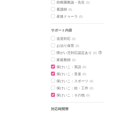
幼稚園教諭・先生
(0)
看護師
(0)
産後ドゥーラ
(0)
サポート内容
送迎対応
(0)
お泊り保育
(0)
障がい児対応認定あり
(0)
家庭教師
(0)
保けいこ：英語
(0)
保けいこ：音楽
(0)
保けいこ：スポーツ
(0)
保けいこ：絵・工作
(0)
保けいこ：その他
(0)
対応時間帯