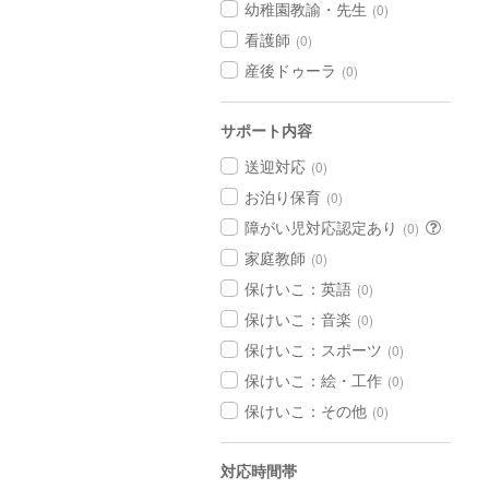
幼稚園教諭・先生
(0)
看護師
(0)
産後ドゥーラ
(0)
サポート内容
送迎対応
(0)
お泊り保育
(0)
障がい児対応認定あり
(0)
家庭教師
(0)
保けいこ：英語
(0)
保けいこ：音楽
(0)
保けいこ：スポーツ
(0)
保けいこ：絵・工作
(0)
保けいこ：その他
(0)
対応時間帯