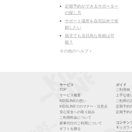
定期予約ができるサポーター
の探し方
サポート場所を自宅以外で依
頼したい
病児でも当日急な依頼は可
能？
その他のヘルプ
サービス
ガイド
TOP
ご利用例
サービス概要
上手な使
KIDSLINEの想い
ご利用の
KIDSLINEでのマナー・注意点
定期予約
安心安全への取り組み
定期予約
ご利用料金について
コンテン
家事代行のご利用について
キッズラ
ギフトを贈る