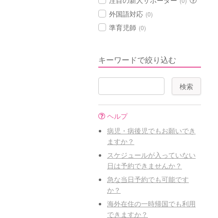
注目の新人サポーター
(0)
外国語対応
(0)
準育児師
(0)
キーワードで絞り込む
ヘルプ
病児・病後児でもお願いでき
ますか？
スケジュールが入っていない
日は予約できませんか？
急な当日予約でも可能です
か？
海外在住の一時帰国でも利用
できますか？