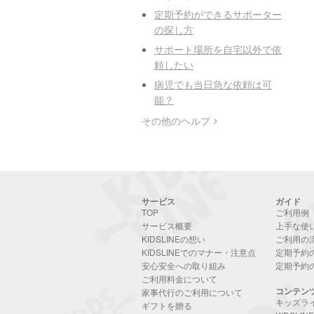
定期予約ができるサポーター
の探し方
サポート場所を自宅以外で依
頼したい
病児でも当日急な依頼は可
能？
その他のヘルプ
サービス
ガイド
TOP
ご利用例
サービス概要
上手な使
KIDSLINEの想い
ご利用の
KIDSLINEでのマナー・注意点
定期予約
安心安全への取り組み
定期予約
ご利用料金について
コンテン
家事代行のご利用について
キッズラ
ギフトを贈る