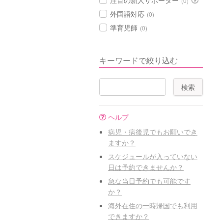
注目の新人サポーター
(0)
外国語対応
(0)
準育児師
(0)
キーワードで絞り込む
ヘルプ
病児・病後児でもお願いでき
ますか？
スケジュールが入っていない
日は予約できませんか？
急な当日予約でも可能です
か？
海外在住の一時帰国でも利用
できますか？