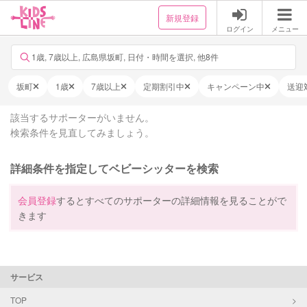
新規登録
ログイン
メニュー
1歳, 7歳以上, 広島県坂町, 日付・時間を選択, 他8件
坂町
1歳
7歳以上
定期割引中
キャンペーン中
送迎
該当するサポーターがいません。
検索条件を見直してみましょう。
詳細条件を指定してベビーシッターを検索
会員登録
するとすべてのサポーターの詳細情報を見ることがで
きます
サービス
TOP