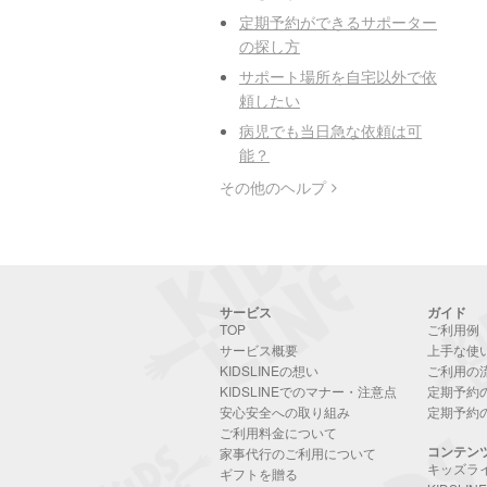
定期予約ができるサポーター
の探し方
サポート場所を自宅以外で依
頼したい
病児でも当日急な依頼は可
能？
その他のヘルプ
サービス
ガイド
TOP
ご利用例
サービス概要
上手な使
KIDSLINEの想い
ご利用の
KIDSLINEでのマナー・注意点
定期予約
安心安全への取り組み
定期予約
ご利用料金について
コンテン
家事代行のご利用について
キッズラ
ギフトを贈る