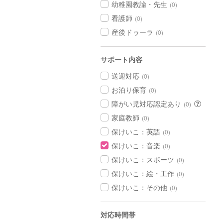
幼稚園教諭・先生
(0)
看護師
(0)
産後ドゥーラ
(0)
サポート内容
送迎対応
(0)
お泊り保育
(0)
障がい児対応認定あり
(0)
家庭教師
(0)
保けいこ：英語
(0)
保けいこ：音楽
(0)
保けいこ：スポーツ
(0)
保けいこ：絵・工作
(0)
保けいこ：その他
(0)
対応時間帯