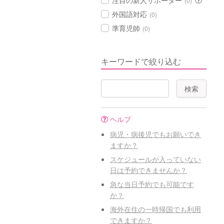
注目の新人サポーター
(0)
外国語対応
(0)
準育児師
(0)
キーワードで絞り込む
ヘルプ
病児・病後児でもお願いでき
ますか？
スケジュールが入っていない
日は予約できませんか？
急な当日予約でも可能です
か？
海外在住の一時帰国でも利用
できますか？