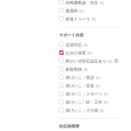
幼稚園教諭・先生
(0)
看護師
(0)
産後ドゥーラ
(0)
サポート内容
送迎対応
(0)
お泊り保育
(0)
障がい児対応認定あり
(0)
家庭教師
(0)
保けいこ：英語
(0)
保けいこ：音楽
(0)
保けいこ：スポーツ
(0)
保けいこ：絵・工作
(0)
保けいこ：その他
(0)
対応時間帯