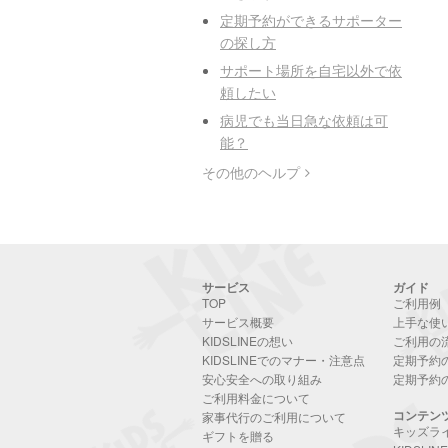
定期予約ができるサポーター
の探し方
サポート場所を自宅以外で依
頼したい
病児でも当日急な依頼は可
能？
その他のヘルプ
サービス
ガイド
TOP
ご利用例
サービス概要
上手な使
KIDSLINEの想い
ご利用の
KIDSLINEでのマナー・注意点
定期予約
安心安全への取り組み
定期予約
ご利用料金について
コンテン
家事代行のご利用について
キッズラ
ギフトを贈る