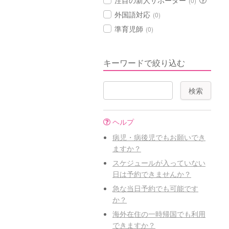
注目の新人サポーター
(0)
外国語対応
(0)
準育児師
(0)
キーワードで絞り込む
ヘルプ
病児・病後児でもお願いでき
ますか？
スケジュールが入っていない
日は予約できませんか？
急な当日予約でも可能です
か？
海外在住の一時帰国でも利用
できますか？