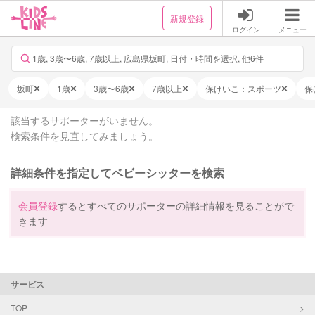
新規登録
ログイン
メニュー
1歳, 3歳〜6歳, 7歳以上, 広島県坂町, 日付・時間を選択, 他6件
坂町
1歳
3歳〜6歳
7歳以上
保けいこ：スポーツ
保
該当するサポーターがいません。
検索条件を見直してみましょう。
詳細条件を指定してベビーシッターを検索
会員登録
するとすべてのサポーターの詳細情報を見ることがで
きます
サービス
TOP