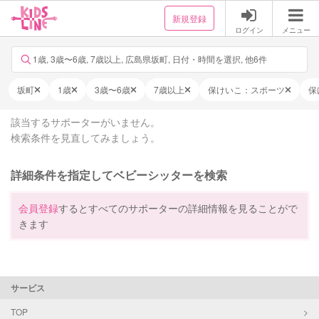
新規登録
ログイン
メニュー
1歳, 3歳〜6歳, 7歳以上, 広島県坂町, 日付・時間を選択, 他6件
坂町
1歳
3歳〜6歳
7歳以上
保けいこ：スポーツ
保
該当するサポーターがいません。
検索条件を見直してみましょう。
詳細条件を指定してベビーシッターを検索
会員登録
するとすべてのサポーターの詳細情報を見ることがで
きます
サービス
TOP