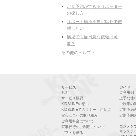
定期予約ができるサポーター
の探し方
サポート場所を自宅以外で依
頼したい
病児でも当日急な依頼は可
能？
その他のヘルプ
サービス
ガイド
TOP
ご利用例
サービス概要
上手な使
KIDSLINEの想い
ご利用の
KIDSLINEでのマナー・注意点
定期予約
安心安全への取り組み
定期予約
ご利用料金について
コンテン
家事代行のご利用について
キッズラ
ギフトを贈る