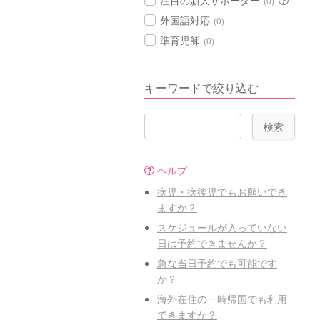
注目の新人サポーター
(0)
外国語対応
(0)
準育児師
(0)
キーワードで絞り込む
ヘルプ
病児・病後児でもお願いでき
ますか？
スケジュールが入っていない
日は予約できませんか？
急な当日予約でも可能です
か？
海外在住の一時帰国でも利用
できますか？