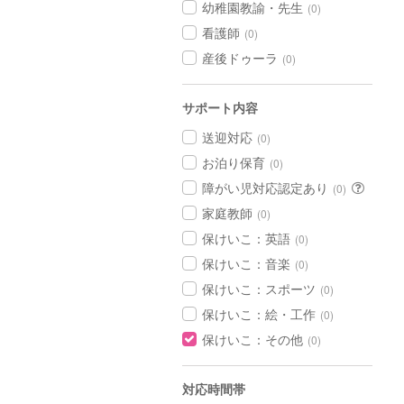
幼稚園教諭・先生
(0)
看護師
(0)
産後ドゥーラ
(0)
サポート内容
送迎対応
(0)
お泊り保育
(0)
障がい児対応認定あり
(0)
家庭教師
(0)
保けいこ：英語
(0)
保けいこ：音楽
(0)
保けいこ：スポーツ
(0)
保けいこ：絵・工作
(0)
保けいこ：その他
(0)
対応時間帯