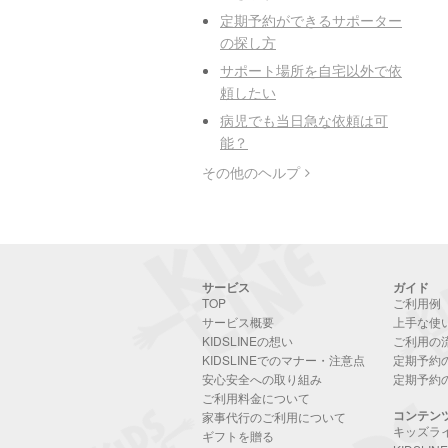
定期予約ができるサポーター
の探し方
サポート場所を自宅以外で依
頼したい
病児でも当日急な依頼は可
能？
その他のヘルプ
サービス
ガイド
TOP
ご利用例
サービス概要
上手な使
KIDSLINEの想い
ご利用の
KIDSLINEでのマナー・注意点
定期予約
安心安全への取り組み
定期予約
ご利用料金について
コンテン
家事代行のご利用について
キッズラ
ギフトを贈る