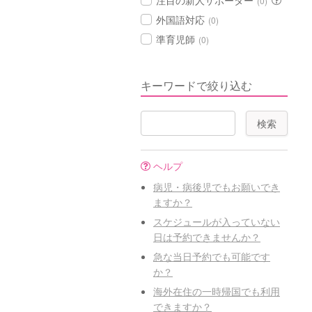
注目の新人サポーター
(0)
外国語対応
(0)
準育児師
(0)
キーワードで絞り込む
ヘルプ
病児・病後児でもお願いでき
ますか？
スケジュールが入っていない
日は予約できませんか？
急な当日予約でも可能です
か？
海外在住の一時帰国でも利用
できますか？