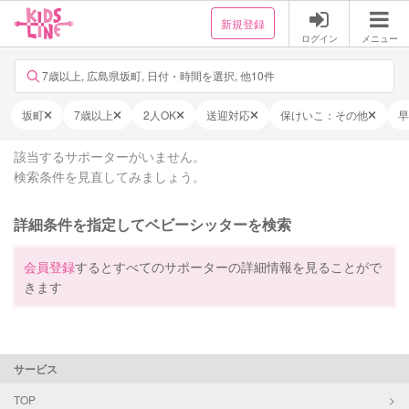
新規登録
ログイン
メニュー
7歳以上, 広島県坂町, 日付・時間を選択, 他10件
坂町
7歳以上
2人OK
送迎対応
保けいこ：その他
早
該当するサポーターがいません。
検索条件を見直してみましょう。
詳細条件を指定してベビーシッターを検索
会員登録
するとすべてのサポーターの詳細情報を見ることがで
きます
サービス
TOP