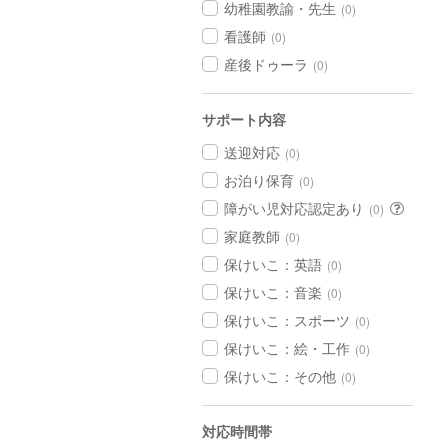
幼稚園教諭・先生
(0)
看護師
(0)
産後ドゥーラ
(0)
サポート内容
送迎対応
(0)
お泊り保育
(0)
障がい児対応認定あり
(0)
家庭教師
(0)
保けいこ：英語
(0)
保けいこ：音楽
(0)
保けいこ：スポーツ
(0)
保けいこ：絵・工作
(0)
保けいこ：その他
(0)
対応時間帯