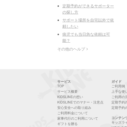
定期予約ができるサポーター
の探し方
サポート場所を自宅以外で依
頼したい
病児でも当日急な依頼は可
能？
その他のヘルプ
サービス
ガイド
TOP
ご利用例
サービス概要
上手な使
KIDSLINEの想い
ご利用の
KIDSLINEでのマナー・注意点
定期予約
安心安全への取り組み
定期予約
ご利用料金について
コンテン
家事代行のご利用について
キッズラ
ギフトを贈る