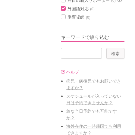
注目の新人サポーター
(0)
外国語対応
(0)
準育児師
(0)
キーワードで絞り込む
ヘルプ
病児・病後児でもお願いでき
ますか？
スケジュールが入っていない
日は予約できませんか？
急な当日予約でも可能です
か？
海外在住の一時帰国でも利用
できますか？