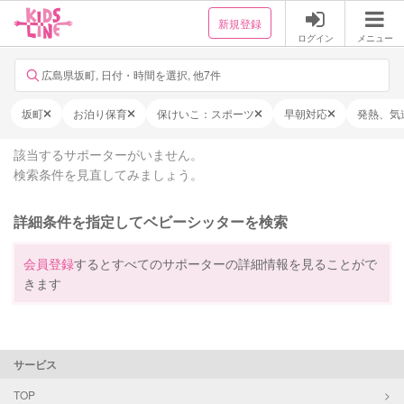
新規登録
ログイン
メニュー
広島県坂町, 日付・時間を選択, 他7件
坂町
お泊り保育
保けいこ：スポーツ
早朝対応
発熱、気
該当するサポーターがいません。
検索条件を見直してみましょう。
詳細条件を指定してベビーシッターを検索
会員登録
するとすべてのサポーターの詳細情報を見ることがで
きます
サービス
TOP