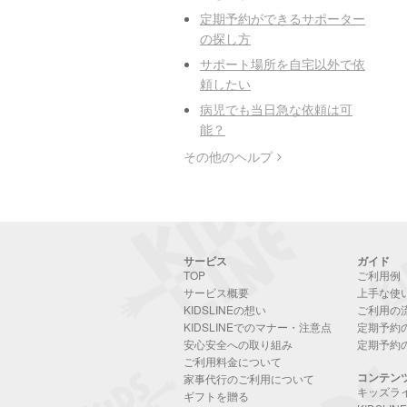
定期予約ができるサポーター
の探し方
サポート場所を自宅以外で依
頼したい
病児でも当日急な依頼は可
能？
その他のヘルプ
サービス
ガイド
TOP
ご利用例
サービス概要
上手な使
KIDSLINEの想い
ご利用の
KIDSLINEでのマナー・注意点
定期予約
安心安全への取り組み
定期予約
ご利用料金について
コンテン
家事代行のご利用について
キッズラ
ギフトを贈る