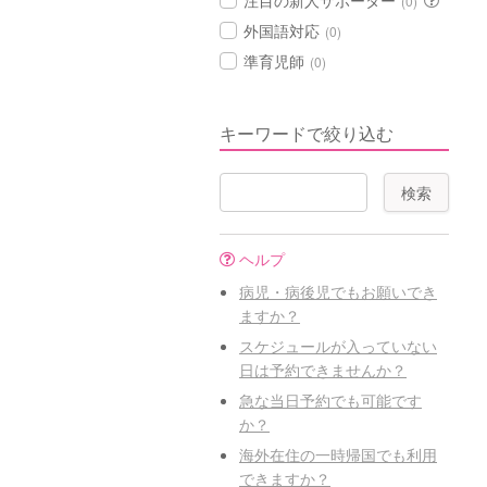
注目の新人サポーター
(0)
外国語対応
(0)
準育児師
(0)
キーワードで絞り込む
ヘルプ
病児・病後児でもお願いでき
ますか？
スケジュールが入っていない
日は予約できませんか？
急な当日予約でも可能です
か？
海外在住の一時帰国でも利用
できますか？