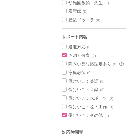
幼稚園教諭・先生
(0)
看護師
(0)
産後ドゥーラ
(0)
サポート内容
送迎対応
(0)
お泊り保育
(0)
障がい児対応認定あり
(0)
家庭教師
(0)
保けいこ：英語
(0)
保けいこ：音楽
(0)
保けいこ：スポーツ
(0)
保けいこ：絵・工作
(0)
保けいこ：その他
(0)
対応時間帯