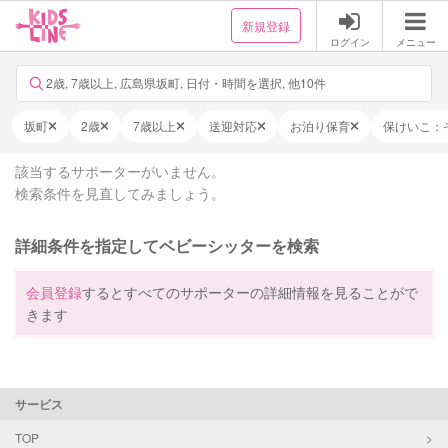
新規登録
ログイン
メニュー
2歳, 7歳以上, 広島県坂町, 日付・時間を選択, 他10件
坂町
2歳
7歳以上
送迎対応
お泊り保育
保けいこ：
該当するサポーターがいません。
検索条件を見直してみましょう。
詳細条件を指定してベビーシッターを検索
会員登録
するとすべてのサポーターの詳細情報を見ることがで
きます
サービス
TOP