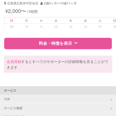
広島県広島市中区在住
2歳0ヶ月〜15歳11ヶ月
¥2,000〜
/1時間
日
月
火
水
木
金
土
09
10
11
12
13
14
15
1
ー
ー
ー
ー
ー
ー
ー
料金・特徴を表示
特徴
料金
レビュー
会員登録
するとすべてのサポーターの詳細情報を見ることがで
きます
サポートの特徴
資格
企業型割引対象(旧内閣府補助対象)
サービス
自治体届出済ベビーシッター
TOP
対応可能/特徴
送迎サポート
サービス概要
早朝対応
夜間対応