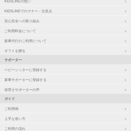
KIDSLINEの想い
お泊まり保育
KIDSLINEでのマナー・注意点
子育て経験
安心安全への取り組み
病児対応
病児、病後児、ともに可能
ご利用料金について
障がい児対応
認定あり
家事代行のご利用について
ギフトを贈る
レッスン
なし
サポーター
定期予約
お引き受けしていません
ベビーシッターに登録する
家事サポーターに登録する
お子様の撮影
対応不可
（定期特典）
保育士サポーターの声
ガイド
ご利用例
上手な使い方
ご利用の流れ