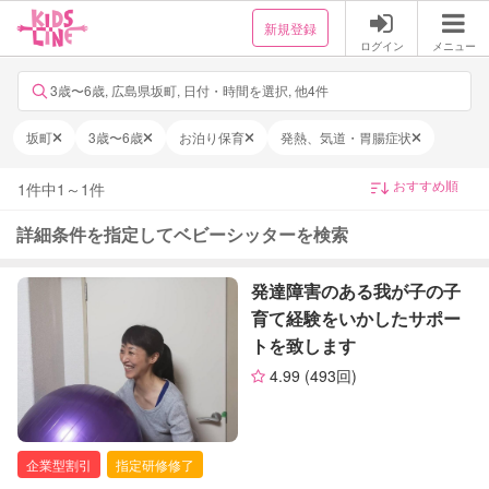
新規登録
ログイン
メニュー
3歳〜6歳, 広島県坂町, 日付・時間を選択, 他4件
坂町
3歳〜6歳
お泊り保育
発熱、気道・胃腸症状
1
件中
1
～
1
件
詳細条件を指定してベビーシッターを検索
発達障害のある我が子の子
育て経験をいかしたサポー
トを致します
4.99
(493回)
企業型割引
指定研修修了