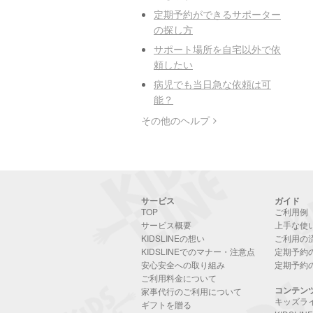
定期予約ができるサポーター
の探し方
サポート場所を自宅以外で依
頼したい
病児でも当日急な依頼は可
能？
その他のヘルプ
サービス
ガイド
TOP
ご利用例
サービス概要
上手な使
KIDSLINEの想い
ご利用の
KIDSLINEでのマナー・注意点
定期予約
安心安全への取り組み
定期予約
ご利用料金について
コンテン
家事代行のご利用について
キッズラ
ギフトを贈る