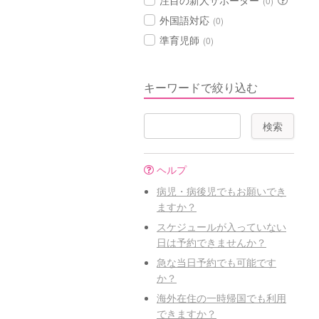
注目の新人サポーター
(0)
外国語対応
(0)
準育児師
(0)
キーワードで絞り込む
ヘルプ
病児・病後児でもお願いでき
ますか？
スケジュールが入っていない
日は予約できませんか？
急な当日予約でも可能です
か？
海外在住の一時帰国でも利用
できますか？