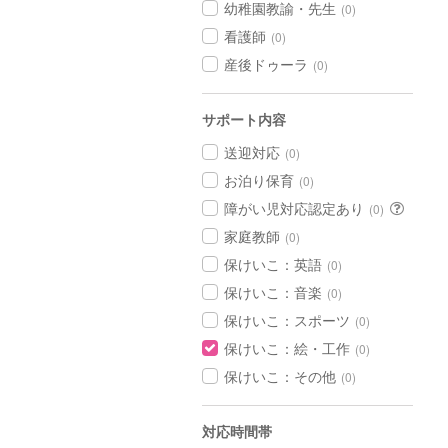
幼稚園教諭・先生
(0)
看護師
(0)
産後ドゥーラ
(0)
サポート内容
送迎対応
(0)
お泊り保育
(0)
障がい児対応認定あり
(0)
家庭教師
(0)
保けいこ：英語
(0)
保けいこ：音楽
(0)
保けいこ：スポーツ
(0)
保けいこ：絵・工作
(0)
保けいこ：その他
(0)
対応時間帯