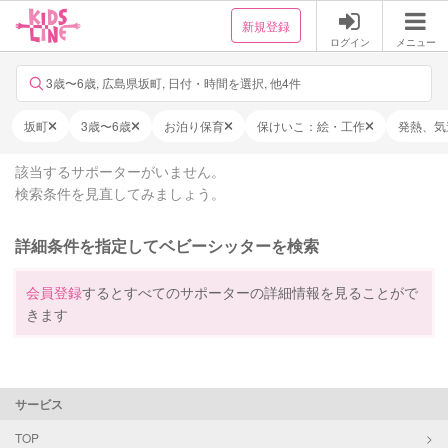
新規登録
ログイン
メニュー
3歳〜6歳, 広島県坂町, 日付・時間を選択, 他4件
坂町
3歳〜6歳
お泊り保育
保けいこ：絵・工作
発熱、気
該当するサポーターがいません。
検索条件を見直してみましょう。
詳細条件を指定してベビーシッターを検索
会員登録
するとすべてのサポーターの詳細情報を見ることがで
きます
サービス
TOP