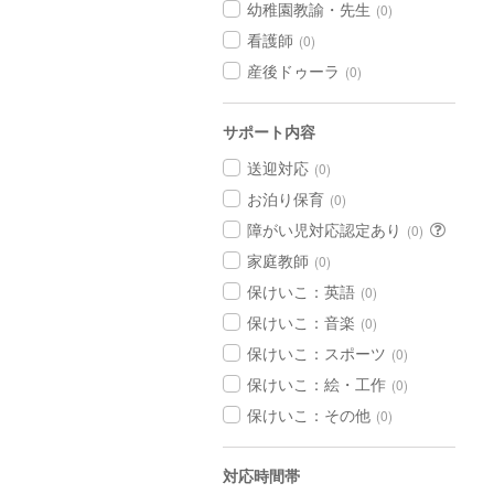
幼稚園教諭・先生
(0)
看護師
(0)
産後ドゥーラ
(0)
サポート内容
送迎対応
(0)
お泊り保育
(0)
障がい児対応認定あり
(0)
家庭教師
(0)
保けいこ：英語
(0)
保けいこ：音楽
(0)
保けいこ：スポーツ
(0)
保けいこ：絵・工作
(0)
保けいこ：その他
(0)
対応時間帯