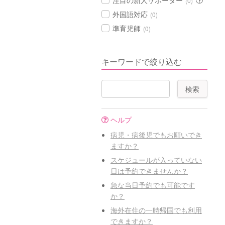
注目の新人サポーター
(0)
外国語対応
(0)
準育児師
(0)
キーワードで絞り込む
ヘルプ
病児・病後児でもお願いでき
ますか？
スケジュールが入っていない
日は予約できませんか？
急な当日予約でも可能です
か？
海外在住の一時帰国でも利用
できますか？