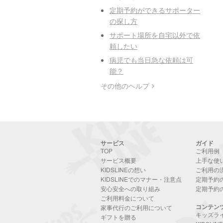
定期予約ができるサポーター
の探し方
サポート場所を自宅以外で依
頼したい
病児でも当日急な依頼は可
能？
その他のヘルプ
サービス
ガイド
TOP
ご利用例
サービス概要
上手な使
KIDSLINEの想い
ご利用の
KIDSLINEでのマナー・注意点
定期予約
安心安全への取り組み
定期予約
ご利用料金について
コンテン
家事代行のご利用について
キッズラ
ギフトを贈る