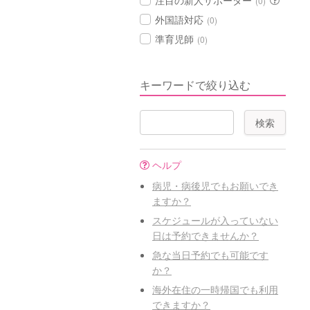
注目の新人サポーター
(0)
外国語対応
(0)
準育児師
(0)
キーワードで絞り込む
ヘルプ
病児・病後児でもお願いでき
ますか？
スケジュールが入っていない
日は予約できませんか？
急な当日予約でも可能です
か？
海外在住の一時帰国でも利用
できますか？