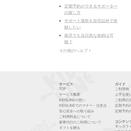
定期予約ができるサポーター
の探し方
サポート場所を自宅以外で依
頼したい
病児でも当日急な依頼は可
能？
その他のヘルプ
サービス
ガイド
TOP
ご利用例
サービス概要
上手な使
KIDSLINEの想い
ご利用の
KIDSLINEでのマナー・注意点
定期予約
安心安全への取り組み
定期予約
ご利用料金について
コンテン
家事代行のご利用について
キッズラ
ギフトを贈る