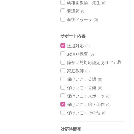
幼稚園教諭・先生
(0)
看護師
(0)
産後ドゥーラ
(0)
サポート内容
送迎対応
(0)
お泊り保育
(0)
障がい児対応認定あり
(0)
家庭教師
(0)
保けいこ：英語
(0)
保けいこ：音楽
(0)
保けいこ：スポーツ
(0)
保けいこ：絵・工作
(0)
保けいこ：その他
(0)
対応時間帯