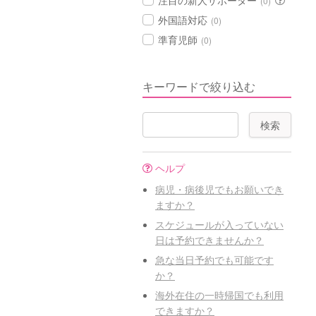
注目の新人サポーター
(0)
外国語対応
(0)
準育児師
(0)
キーワードで絞り込む
ヘルプ
病児・病後児でもお願いでき
ますか？
スケジュールが入っていない
日は予約できませんか？
急な当日予約でも可能です
か？
海外在住の一時帰国でも利用
できますか？