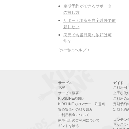
定期予約ができるサポーター
の探し方
サポート場所を自宅以外で依
頼したい
病児でも当日急な依頼は可
能？
その他のヘルプ
サービス
ガイド
TOP
ご利用例
サービス概要
上手な使
KIDSLINEの想い
ご利用の
KIDSLINEでのマナー・注意点
定期予約
安心安全への取り組み
定期予約
ご利用料金について
コンテン
家事代行のご利用について
キッズラ
ギフトを贈る