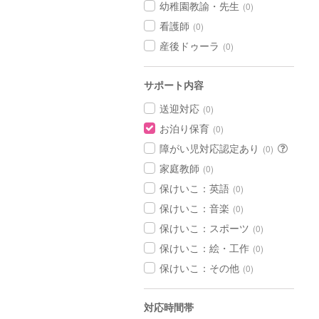
幼稚園教諭・先生
(0)
看護師
(0)
産後ドゥーラ
(0)
サポート内容
送迎対応
(0)
お泊り保育
(0)
障がい児対応認定あり
(0)
家庭教師
(0)
保けいこ：英語
(0)
保けいこ：音楽
(0)
保けいこ：スポーツ
(0)
保けいこ：絵・工作
(0)
保けいこ：その他
(0)
対応時間帯