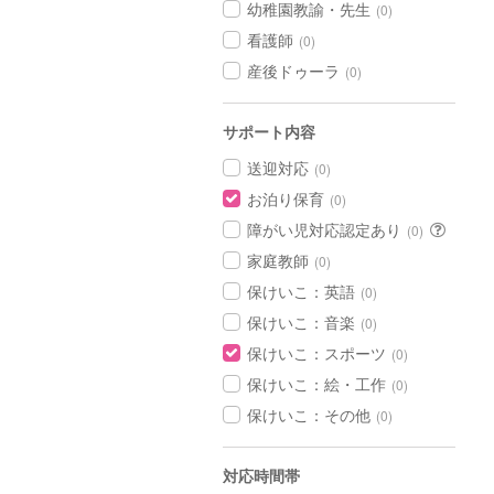
幼稚園教諭・先生
(0)
看護師
(0)
産後ドゥーラ
(0)
サポート内容
送迎対応
(0)
お泊り保育
(0)
障がい児対応認定あり
(0)
家庭教師
(0)
保けいこ：英語
(0)
保けいこ：音楽
(0)
保けいこ：スポーツ
(0)
保けいこ：絵・工作
(0)
保けいこ：その他
(0)
対応時間帯