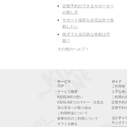
定期予約ができるサポーター
の探し方
サポート場所を自宅以外で依
頼したい
病児でも当日急な依頼は可
能？
その他のヘルプ
サービス
ガイド
TOP
ご利用例
サービス概要
上手な使
KIDSLINEの想い
ご利用の
KIDSLINEでのマナー・注意点
定期予約
安心安全への取り組み
定期予約
ご利用料金について
コンテン
家事代行のご利用について
キッズラ
ギフトを贈る