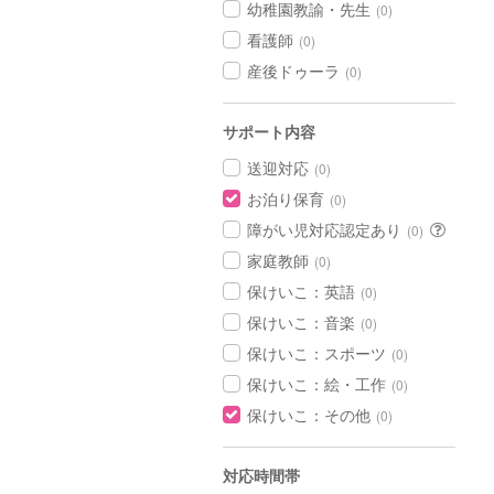
幼稚園教諭・先生
(0)
看護師
(0)
産後ドゥーラ
(0)
サポート内容
送迎対応
(0)
お泊り保育
(0)
障がい児対応認定あり
(0)
家庭教師
(0)
保けいこ：英語
(0)
保けいこ：音楽
(0)
保けいこ：スポーツ
(0)
保けいこ：絵・工作
(0)
保けいこ：その他
(0)
対応時間帯