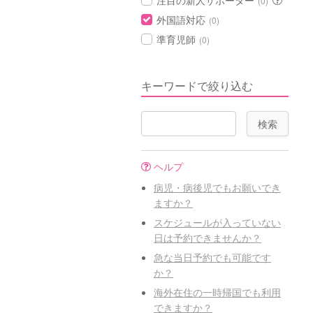
注目の新人サポーター
(0)
外国語対応
(0)
準育児師
(0)
キーワードで絞り込む
ヘルプ
病児・病後児でもお願いでき
ますか？
スケジュールが入っていない
日は予約できませんか？
急な当日予約でも可能です
か？
海外在住の一時帰国でも利用
できますか？