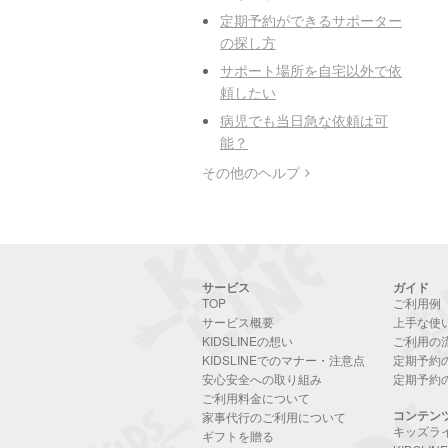
定期予約ができるサポーター
の探し方
サポート場所を自宅以外で依
頼したい
病児でも当日急な依頼は可
能？
その他のヘルプ
サービス
ガイド
TOP
ご利用例
サービス概要
上手な使
KIDSLINEの想い
ご利用の
KIDSLINEでのマナー・注意点
定期予約
安心安全への取り組み
定期予約
ご利用料金について
コンテン
家事代行のご利用について
キッズラ
ギフトを贈る