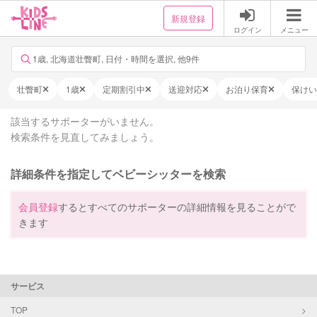
新規登録
ログイン
メニュー
1歳, 北海道壮瞥町, 日付・時間を選択, 他9件
壮瞥町
1歳
定期割引中
送迎対応
お泊り保育
保けい
該当するサポーターがいません。
検索条件を見直してみましょう。
詳細条件を指定してベビーシッターを検索
会員登録
するとすべてのサポーターの詳細情報を見ることがで
きます
サービス
TOP