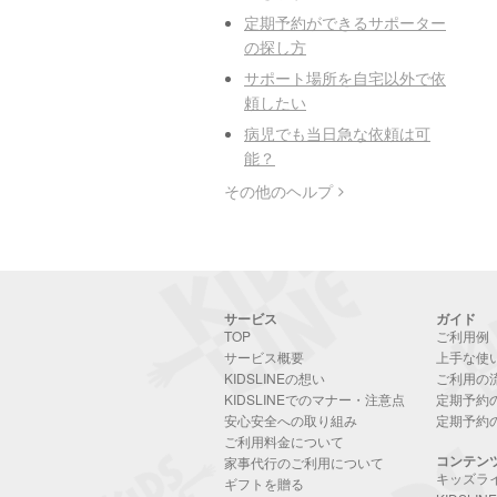
定期予約ができるサポーター
の探し方
サポート場所を自宅以外で依
頼したい
病児でも当日急な依頼は可
能？
その他のヘルプ
サービス
ガイド
TOP
ご利用例
サービス概要
上手な使
KIDSLINEの想い
ご利用の
KIDSLINEでのマナー・注意点
定期予約
安心安全への取り組み
定期予約
ご利用料金について
コンテン
家事代行のご利用について
キッズラ
ギフトを贈る