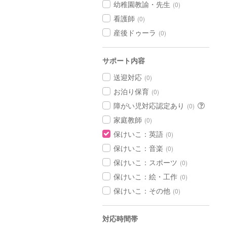
幼稚園教諭・先生
(0)
看護師
(0)
産後ドゥーラ
(0)
サポート内容
送迎対応
(0)
お泊り保育
(0)
障がい児対応認定あり
(0)
家庭教師
(0)
保けいこ：英語
(0)
保けいこ：音楽
(0)
保けいこ：スポーツ
(0)
保けいこ：絵・工作
(0)
保けいこ：その他
(0)
対応時間帯