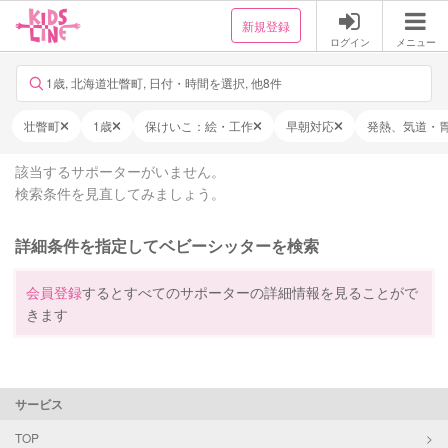
新規登録
ログイン
メニュー
1歳, 北海道壮瞥町, 日付・時間を選択, 他8件
壮瞥町
1歳
保けいこ：絵・工作
早朝対応
発熱、気道・
該当するサポーターがいません。
検索条件を見直してみましょう。
詳細条件を指定してベビーシッターを検索
会員登録
するとすべてのサポーターの詳細情報を見ることがで
きます
サービス
TOP