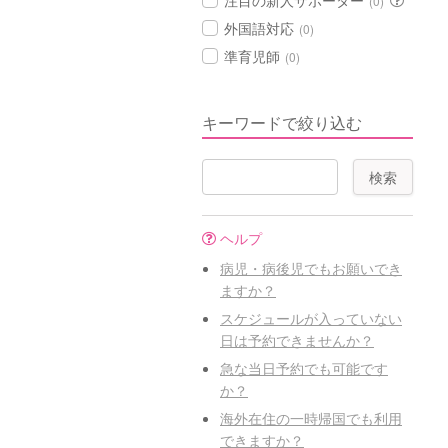
注目の新人サポーター
(0)
外国語対応
(0)
準育児師
(0)
キーワードで絞り込む
ヘルプ
病児・病後児でもお願いでき
ますか？
スケジュールが入っていない
日は予約できませんか？
急な当日予約でも可能です
か？
海外在住の一時帰国でも利用
できますか？