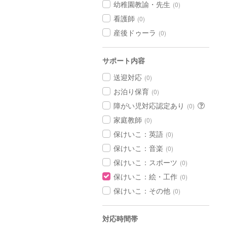
幼稚園教諭・先生
(0)
看護師
(0)
産後ドゥーラ
(0)
サポート内容
送迎対応
(0)
お泊り保育
(0)
障がい児対応認定あり
(0)
家庭教師
(0)
保けいこ：英語
(0)
保けいこ：音楽
(0)
保けいこ：スポーツ
(0)
保けいこ：絵・工作
(0)
保けいこ：その他
(0)
対応時間帯