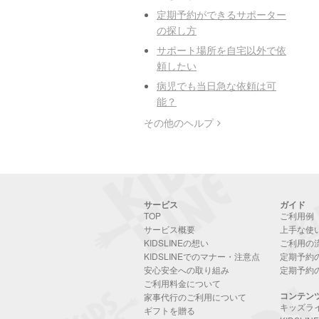
定期予約ができるサポーター
の探し方
サポート場所を自宅以外で依
頼したい
病児でも当日急な依頼は可
能？
その他のヘルプ
サービス
ガイド
TOP
ご利用例
サービス概要
上手な使
KIDSLINEの想い
ご利用の
KIDSLINEでのマナー・注意点
定期予約
安心安全への取り組み
定期予約
ご利用料金について
コンテン
家事代行のご利用について
キッズラ
ギフトを贈る