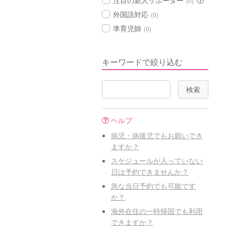
注目の新人サポーター
(0)
外国語対応
(0)
準育児師
(0)
キーワードで絞り込む
ヘルプ
病児・病後児でもお願いでき
ますか？
スケジュールが入っていない
日は予約できませんか？
急な当日予約でも可能です
か？
海外在住の一時帰国でも利用
できますか？