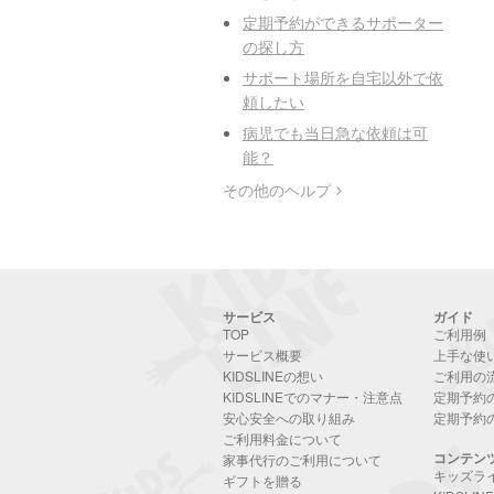
定期予約ができるサポーター
の探し方
サポート場所を自宅以外で依
頼したい
病児でも当日急な依頼は可
能？
その他のヘルプ
サービス
ガイド
TOP
ご利用例
サービス概要
上手な使
KIDSLINEの想い
ご利用の
KIDSLINEでのマナー・注意点
定期予約
安心安全への取り組み
定期予約
ご利用料金について
コンテン
家事代行のご利用について
キッズラ
ギフトを贈る