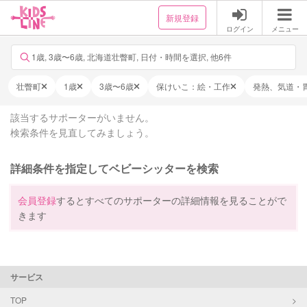
新規登録
ログイン
メニュー
1歳, 3歳〜6歳, 北海道壮瞥町, 日付・時間を選択, 他6件
壮瞥町
1歳
3歳〜6歳
保けいこ：絵・工作
発熱、気道・
該当するサポーターがいません。
検索条件を見直してみましょう。
詳細条件を指定してベビーシッターを検索
会員登録
するとすべてのサポーターの詳細情報を見ることがで
きます
サービス
TOP