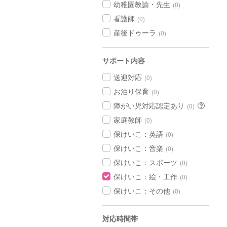
幼稚園教諭・先生
(0)
看護師
(0)
産後ドゥーラ
(0)
サポート内容
送迎対応
(0)
お泊り保育
(0)
障がい児対応認定あり
(0)
家庭教師
(0)
保けいこ：英語
(0)
保けいこ：音楽
(0)
保けいこ：スポーツ
(0)
保けいこ：絵・工作
(0)
保けいこ：その他
(0)
対応時間帯