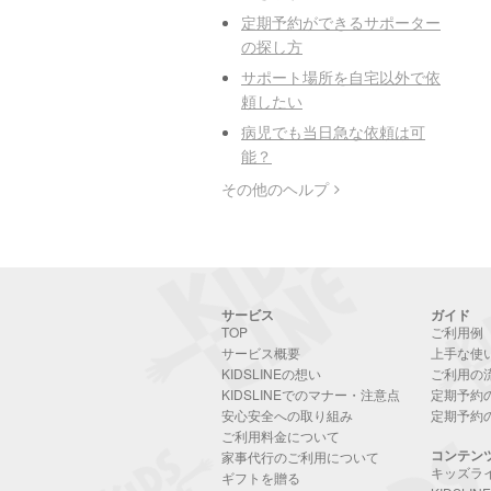
定期予約ができるサポーター
の探し方
サポート場所を自宅以外で依
頼したい
病児でも当日急な依頼は可
能？
その他のヘルプ
サービス
ガイド
TOP
ご利用例
サービス概要
上手な使
KIDSLINEの想い
ご利用の
KIDSLINEでのマナー・注意点
定期予約
安心安全への取り組み
定期予約
ご利用料金について
コンテン
家事代行のご利用について
キッズラ
ギフトを贈る