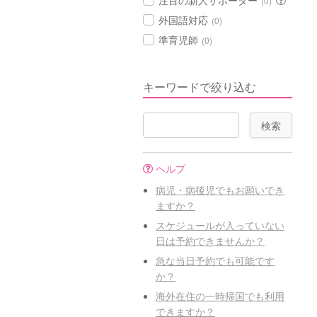
注目の新人サポーター
(0)
外国語対応
(0)
準育児師
(0)
キーワードで絞り込む
ヘルプ
病児・病後児でもお願いでき
ますか？
スケジュールが入っていない
日は予約できませんか？
急な当日予約でも可能です
か？
海外在住の一時帰国でも利用
できますか？