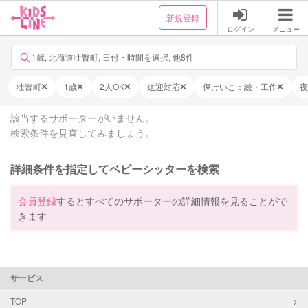
新規登録
ログイン
メニュー
1歳, 北海道壮瞥町, 日付・時間を選択, 他8件
壮瞥町
1歳
2人OK
送迎対応
保けいこ：絵・工作
夜
該当するサポーターがいません。
検索条件を見直してみましょう。
詳細条件を指定してベビーシッターを検索
会員登録
するとすべてのサポーターの詳細情報を見ることがで
きます
サービス
TOP