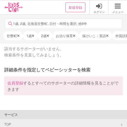
新規登録
ログイン
メニュー
1歳, 2歳, 北海道壮瞥町, 日付・時間を選択, 他9件
壮瞥町
1歳
2歳
お泊り保育
保けいこ：英語
外国語
該当するサポーターがいません。
検索条件を見直してみましょう。
詳細条件を指定してベビーシッターを検索
会員登録
するとすべてのサポーターの詳細情報を見ることがで
きます
サービス
TOP