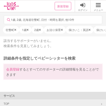
新規登録
ログイン
メニュー
1歳, 2歳, 北海道壮瞥町, 日付・時間を選択, 他10件
壮瞥町
1歳
2歳
お泊り保育
保けいこ：英語
保けい
該当するサポーターがいません。
検索条件を見直してみましょう。
詳細条件を指定してベビーシッターを検索
会員登録
するとすべてのサポーターの詳細情報を見ることがで
きます
サービス
TOP